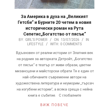
За Америка в духа на „Великият
Гетсби“ и Бурните 20 четем в новия
исторически роман на Рута
Сепетис„Богатство от пясък“
2026-
BY:
GIRL'S POWER
ON:
13/07/2026
IN:
LIFESTYLE
WITH:
0 COMMENTS
07-
13
Вдъхновен от реални истории от Златния век
на родния за авторката Детройт, „Богатство
от пясък“ е театър от живи образи, цветни
мизансцени и майсторски обрати Тя е един от
най-обичаните съвременни автори на
художествена литература и неуморим „търсач
на изгубени истории“, а всяка среща с нейна
книга е събитие. С глобалните
ВИЖ ПОВЕЧЕ