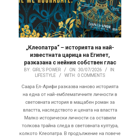
„Клеопатра“ – историята на най-
известната царица на Египет,
разказана с нейния собствен глас
2026-
BY:
GIRL'S POWER
ON:
30/07/2026
IN:
LIFESTYLE
WITH:
0 COMMENTS
07-
30
Саара Ел-Арифи разказва наново историята
на една от най-емблематичните личности в
световната история в мащабен роман за
властта, наследството и цената на властта
Малко исторически личности са оставили
толкова трайна следа в световната култура,
колкото Клеопатра. В продължение на повече