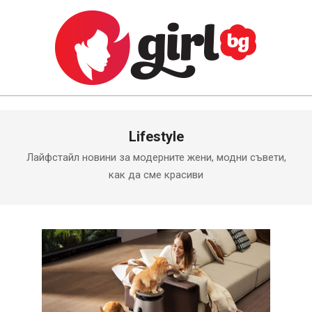
Skip
to
content
GIRL.BG
Primary
Lifestyle
Navigation
Menu
Лайфстайл новини за модерните жени, модни съвети,
как да сме красиви