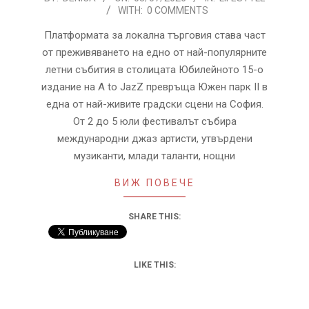
WITH:
0 COMMENTS
07-
03
Платформата за локална търговия става част
от преживяването на едно от най-популярните
летни събития в столицата Юбилейното 15-о
издание на A to JazZ превръща Южен парк II в
една от най-живите градски сцени на София.
От 2 до 5 юли фестивалът събира
международни джаз артисти, утвърдени
музиканти, млади таланти, нощни
ВИЖ ПОВЕЧЕ
SHARE THIS:
LIKE THIS: