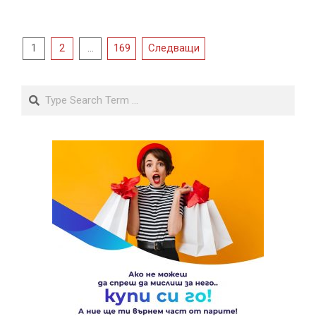
Разделяне
1
2
…
169
Следващи
на
публикациите
Search
на
страници