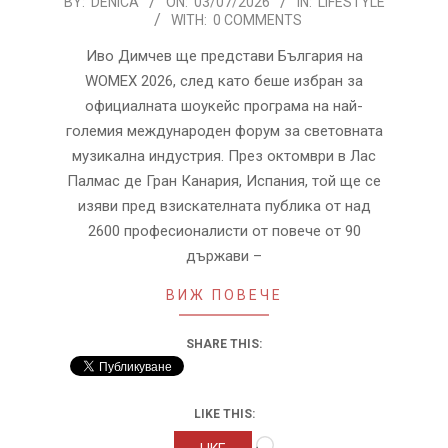
2026-
BY:
DENICA
ON:
03/07/2026
IN:
LIFESTYLE
WITH:
0 COMMENTS
07-
03
Иво Димчев ще представи България на
WOMEX 2026, след като беше избран за
официалната шоукейс програма на най-
големия международен форум за световната
музикална индустрия. През октомври в Лас
Палмас де Гран Канария, Испания, той ще се
изяви пред взискателната публика от над
2600 професионалисти от повече от 90
държави –
ВИЖ ПОВЕЧЕ
SHARE THIS:
LIKE THIS:
Loading…