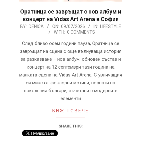
Оратница се завръщат с нов албум и
концерт на Vidas Art Arena в София
2026-
BY:
DENICA
ON:
09/07/2026
IN:
LIFESTYLE
WITH:
0 COMMENTS
07-
09
След близо осем години пауза, Оратница се
завръщат на сцена с още вълнуваща история
за разказване – нов албум, обновен състав и
концерт на 12 септември тази година на
малката сцена на Vidas Art Arena. С увличащия
си микс от фоклорни мотиви, познати на
поколения българи, съчетани с модерните
елементи
ВИЖ ПОВЕЧЕ
SHARE THIS: