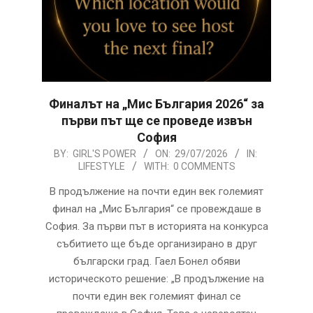
Финалът на „Мис България 2026“ за
първи път ще се проведе извън
София
2026-
BY:
GIRL'S POWER
ON:
29/07/2026
IN:
LIFESTYLE
WITH:
0 COMMENTS
07-
29
В продължение на почти един век големият
финал на „Мис България“ се провеждаше в
София. За първи път в историята на конкурса
събитието ще бъде организирано в друг
български град. Гаел Бонел обяви
историческото решение: „В продължение на
почти един век големият финал се