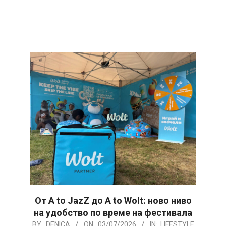
От A to JazZ до A to Wolt: ново ниво
на удобство по време на фестивала
2026-
BY:
DENICA
ON:
03/07/2026
IN:
LIFESTYLE