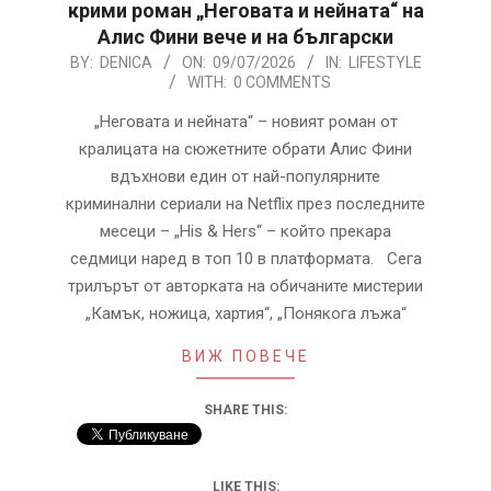
крими роман „Неговата и нейната“ на
Алис Фини вече и на български
2026-
BY:
DENICA
ON:
09/07/2026
IN:
LIFESTYLE
WITH:
0 COMMENTS
07-
09
„Неговата и нейната“ – новият роман от
кралицата на сюжетните обрати Алис Фини
вдъхнови един от най-популярните
криминални сериали на Netflix през последните
месеци – „His & Hers“ – който прекара
седмици наред в топ 10 в платформата. Сега
трилърът от авторката на обичаните мистерии
„Камък, ножица, хартия“, „Понякога лъжа“
ВИЖ ПОВЕЧЕ
SHARE THIS:
LIKE THIS: