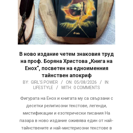
В ново издание четем знаковия труд
на проф. Боряна Христова „Книга на
Енох“, посветен на едноименния
тайнствен апокриф
2026-
BY:
GIRL'S POWER
ON:
05/08/2026
IN:
LIFESTYLE
WITH:
0 COMMENTS
08-
05
Фигурата на Енох и книгата му са свързани с
десетки религиозни текстове, легенди,
мистификации и езотерически писания На
пазара в ново издание оживява един от най-
тайнствените и най-мистериозни текстове в