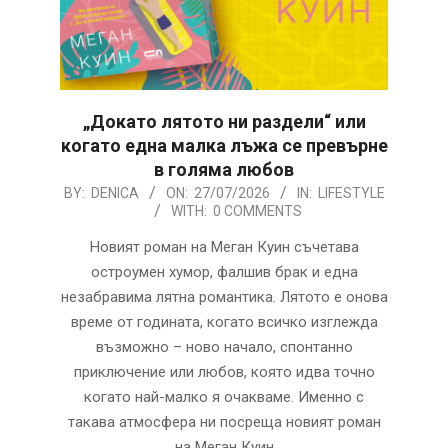
„Докато лятото ни раздели“ или
когато една малка лъжа се превърне
в голяма любов
2026-
BY:
DENICA
ON:
27/07/2026
IN:
LIFESTYLE
WITH:
0 COMMENTS
07-
27
Новият роман на Меган Куин съчетава
остроумен хумор, фалшив брак и една
незабравима лятна романтика. Лятото е онова
време от годината, когато всичко изглежда
възможно – ново начало, спонтанно
приключение или любов, която идва точно
когато най-малко я очакваме. Именно с
такава атмосфера ни посреща новият роман
на Меган Куин