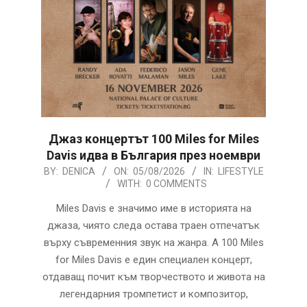
Джаз концертът 100 Miles for Miles
Davis идва в България през ноември
2026-
BY:
DENICA
ON:
05/08/2026
IN:
LIFESTYLE
WITH:
0 COMMENTS
08-
05
Miles Davis е значимо име в историята на
джаза, чиято следа остава траен отпечатък
върху съвременния звук на жанра. A 100 Miles
for Miles Davis е един специален концерт,
отдаващ почит към творчеството и живота на
легендарния тромпетист и композитор,