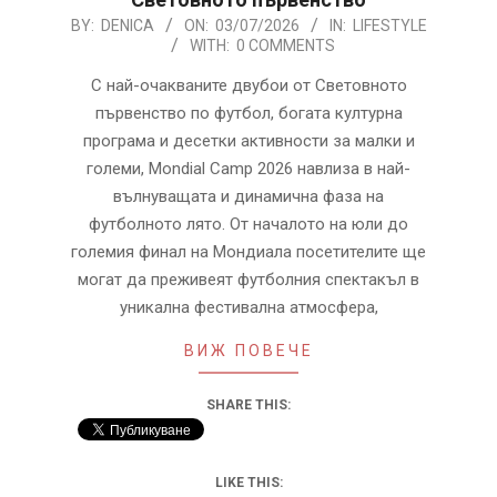
2026-
BY:
DENICA
ON:
03/07/2026
IN:
LIFESTYLE
WITH:
0 COMMENTS
07-
03
С най-очакваните двубои от Световното
първенство по футбол, богата културна
програма и десетки активности за малки и
големи, Mondial Camp 2026 навлиза в най-
вълнуващата и динамична фаза на
футболното лято. От началото на юли до
големия финал на Мондиала посетителите ще
могат да преживеят футболния спектакъл в
уникална фестивална атмосфера,
ВИЖ ПОВЕЧЕ
SHARE THIS:
LIKE THIS: