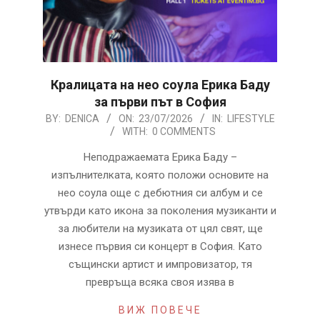
Кралицата на нео соула Ерика Баду
за първи път в София
2026-
BY:
DENICA
ON:
23/07/2026
IN:
LIFESTYLE
WITH:
0 COMMENTS
07-
23
Неподражаемата Ерика Баду –
изпълнителката, която положи основите на
нео соула още с дебютния си албум и се
утвърди като икона за поколения музиканти и
за любители на музиката от цял свят, ще
изнесе първия си концерт в София. Като
същински артист и импровизатор, тя
превръща всяка своя изява в
ВИЖ ПОВЕЧЕ