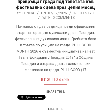
превръщат града под тепетата във
фестивална сцена през целия месец
2026-
BY:
DENICA
ON:
07/07/2026
IN:
LIFESTYLE
WITH:
0 COMMENTS
07-
07
По-малко от две седмици преди официалния
старт на горещите музикални дни в Пловдив,
фестивалният дух излиза извън Гребната база
и тръгва по улиците на града. PHILLGOOD
MONTH 2026 е съвместна инициатива на Fest
Team, фондация „Пловдив 2019“ и Община
Пловдив и свързва двата големи юлски
фестивала на града, PHILLGOOD (17
ВИЖ ПОВЕЧЕ
SHARE THIS:
LIKE THIS: