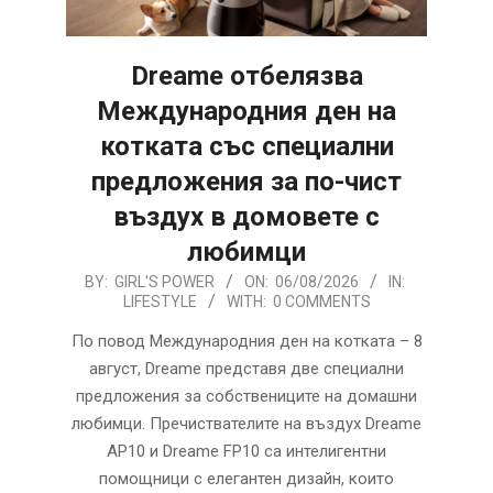
Dreame отбелязва
Международния ден на
котката със специални
предложения за по-чист
въздух в домовете с
любимци
2026-
BY:
GIRL'S POWER
ON:
06/08/2026
IN:
LIFESTYLE
WITH:
0 COMMENTS
08-
06
По повод Международния ден на котката – 8
август, Dreame представя две специални
предложения за собствениците на домашни
любимци. Пречиствателите на въздух Dreame
AP10 и Dreame FP10 са интелигентни
помощници с елегантен дизайн, които