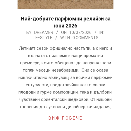
Най-добрите парфюмни релийзи за
юни 2026
2026-
BY:
DREAMER
ON:
10/07/2026
IN:
LIFESTYLE
WITH:
0 COMMENTS
07-
10
Летният сезон официално настъпи, а с него и
вълната от зашеметяващи ароматни
премиери, които обещават да направят тези
топли месеци незабравими. Юни се оказа
изключително вълнуващ за всички парфюмни
ентусиасти, представяйки както свежи
плодови и гурме композиции, така и дълбоки,
чувствени ориенталски шедьоври. От нишови
творения до луксозни дизайнерски издания,
ВИЖ ПОВЕЧЕ