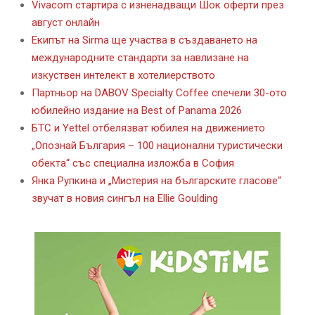
Vivacom стартира с изненадващи Шок оферти през
август онлайн
Екипът на Sirma ще участва в създаването на
международните стандарти за навлизане на
изкуствен интелект в хотелиерството
Партньор на DABOV Specialty Coffee спечели 30-ото
юбилейно издание на Best of Panama 2026
БТС и Yettel отбелязват юбилея на движението
„Опознай България – 100 национални туристически
обекта“ със специална изложба в София
Янка Рупкина и „Мистерия на българските гласове“
звучат в новия сингъл на Ellie Goulding