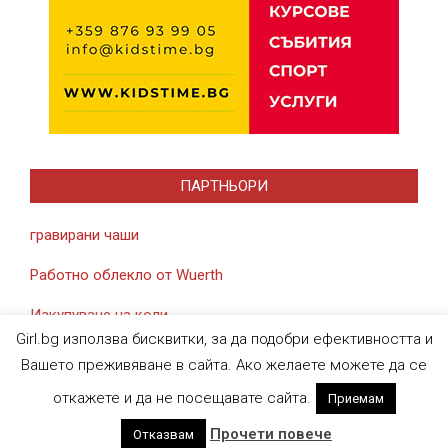
ПАРТНЬОРИ
гравирани чаши
Работно облекло от Wuerth
Изкупуване на коли
Girl.bg използва бисквитки, за да подобри ефективността и
Вашето преживяване в сайта. Ако желаете можете да се
откажете и да не посещавате сайта.
Приемам
Designed using
Magazine News Byte
. Powered by
WordPress
.
Прочети повече
Отказвам