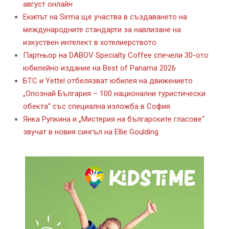
август онлайн
Екипът на Sirma ще участва в създаването на
международните стандарти за навлизане на
изкуствен интелект в хотелиерството
Партньор на DABOV Specialty Coffee спечели 30-ото
юбилейно издание на Best of Panama 2026
БТС и Yettel отбелязват юбилея на движението
„Опознай България – 100 национални туристически
обекта“ със специална изложба в София
Янка Рупкина и „Мистерия на българските гласове“
звучат в новия сингъл на Ellie Goulding