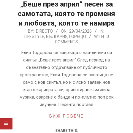
„Беше през април“ песен за
самотата, която те променя
и любовта, която те намира
2026-
BY:
DIRECTO
ON:
29/04/2026
IN:
LIFESTYLE
,
БЪЛГАРИЯ
,
ГОРЕЩО
WITH:
0
04-
COMMENTS
29
Елия Тодорова се завръща с най-личния си
сингъл „Беше през април“ След период на
съзнателно отдръпване от публичното
пространство, Елия Тодорова се завръща не
само с нов сингъл, но и с ясно заявен нов
етап в кариерата си, ориентиран към жива
музика, свирене с банда и по-плътно поп рок
звучене. Песента поставя
ВИЖ ПОВЕЧЕ
SHARE THIS: