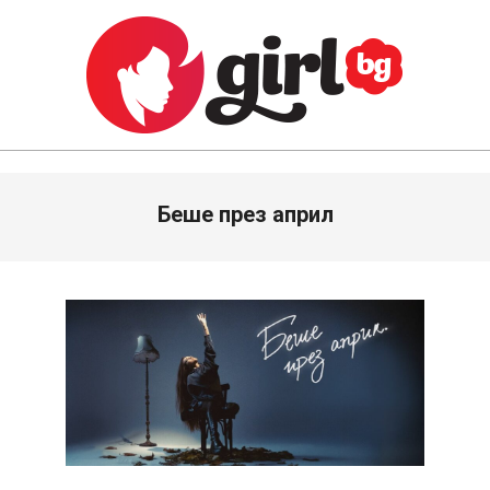
Skip
to
content
GIRL.BG
Primary
Беше през април
Navigation
Menu