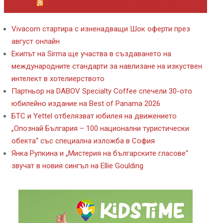
ЛАЙФСТАЙЛ НОВИНИ ОТ KAFENE.BG
Vivacom стартира с изненадващи Шок оферти през
август онлайн
Екипът на Sirma ще участва в създаването на
международните стандарти за навлизане на изкуствен
интелект в хотелиерството
Партньор на DABOV Specialty Coffee спечели 30-ото
юбилейно издание на Best of Panama 2026
БТС и Yettel отбелязват юбилея на движението
„Опознай България – 100 национални туристически
обекта“ със специална изложба в София
Янка Рупкина и „Мистерия на българските гласове“
звучат в новия сингъл на Ellie Goulding