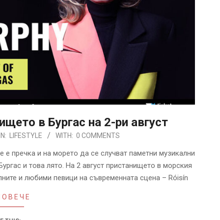
ището в Бургас на 2-ри август
IN:
LIFESTYLE
WITH:
0 COMMENTS
е е пречка и на морето да се случват паметни музикални
ургас и това лято. На 2 август пристанището в морския
лните и любими певици на съвременната сцена – Róisín
ПОВЕЧЕ