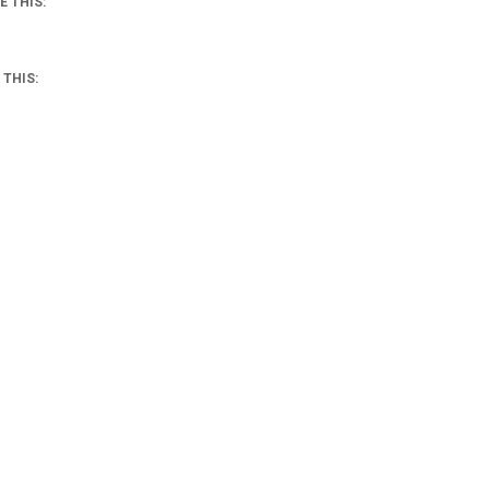
E THIS:
 THIS: