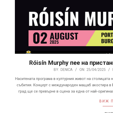
Róisín Murphy пее на пристан
2025-
BY:
DENICA
ON:
25/04/2025
04-
Наситената програма в културния живот на столицата н
25
събития. Концерт с международен мащаб акостира в Б
град ще се превърне в сцена за една от най-оригина
ВИЖ 