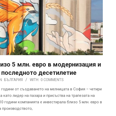
изо 5 млн. евро в модернизация и
з последното десетилетие
N:
БЪЛГАРИЯ
WITH:
0 COMMENTS
0 години от създаването на мелницата в София – четири
а като лидер на пазара и присъства на трапезата на
0 години компанията е инвестирала близо 5 млн. евро в
а производството,