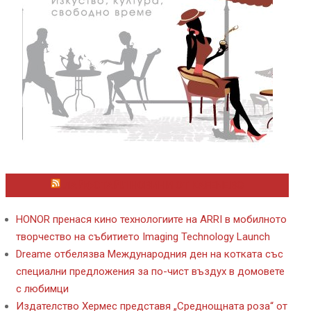
ЛАЙФСТАЙЛ НОВИНИ ОТ KAFENE.BG
HONOR пренася кино технологиите на ARRI в мобилното
творчество на събитието Imaging Technology Launch
Dreame отбелязва Международния ден на котката със
специални предложения за по-чист въздух в домовете
с любимци
Издателство Хермес представя „Среднощната роза“ от