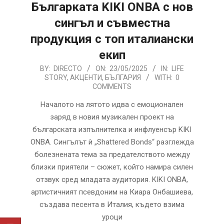
Българката KIKI ONBA с нов
сингъл и съвместна
продукция с топ италиански
екип
2025-
BY:
DIRECTO
ON:
23/05/2025
IN:
LIFE
STORY
,
АКЦЕНТИ
,
БЪЛГАРИЯ
WITH:
0
05-
COMMENTS
23
Началото на лятото идва с емоционален
заряд в новия музикален проект на
българската изпълнителка и инфлуенсър KIKI
ONBA. Сингълът ѝ „Shattered Bonds“ разглежда
болезнената тема за предателството между
близки приятели – сюжет, който намира силен
отзвук сред младата аудитория. KIKI ONBA,
артистичният псевдоним на Киара Онбашиева,
създава песента в Италия, където взима
уроци