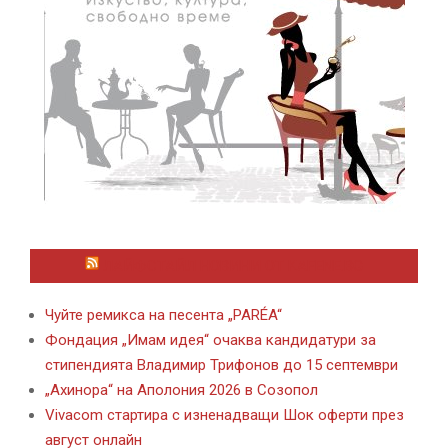
ЛАЙФСТАЙЛ НОВИНИ ОТ KAFENE.BG
Чуйте ремикса на песента „PARÉA“
Фондация „Имам идея“ очаква кандидатури за
стипендията Владимир Трифонов до 15 септември
„Ахинора“ на Аполония 2026 в Созопол
Vivacom стартира с изненадващи Шок оферти през
август онлайн