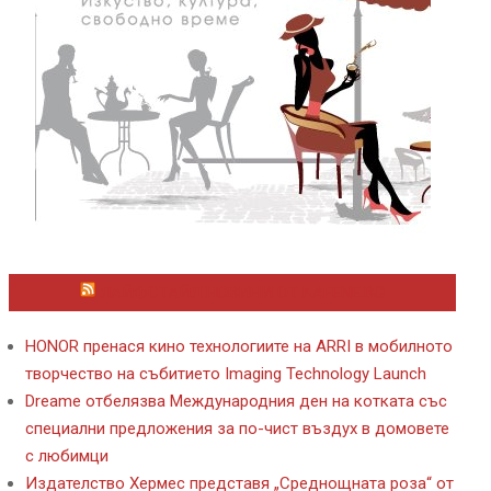
ЛАЙФСТАЙЛ НОВИНИ ОТ KAFENE.BG
HONOR пренася кино технологиите на ARRI в мобилното
творчество на събитието Imaging Technology Launch
Dreame отбелязва Международния ден на котката със
специални предложения за по-чист въздух в домовете
с любимци
Издателство Хермес представя „Среднощната роза“ от