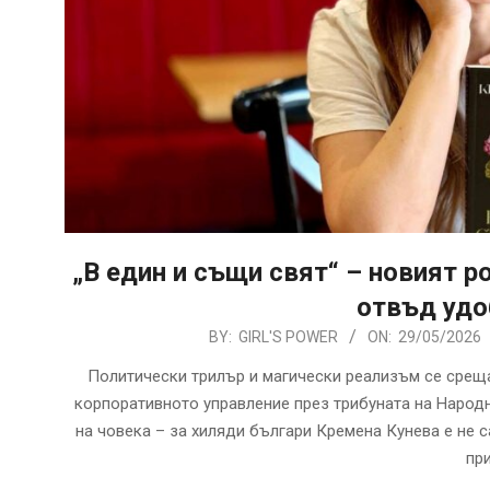
„В един и същи свят“ – новият р
отвъд удо
2026-
BY:
GIRL'S POWER
ON:
29/05/2026
05-
Политически трилър и магически реализъм се среща
29
корпоративното управление през трибуната на Народн
на човека – за хиляди българи Кремена Кунева е не 
пр