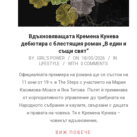
Вдъхновяващата Кремена Кунева
дебютира с блестящия роман „В един и
същи свят“
2026-
BY:
GIRL'S POWER
ON:
18/05/2026
IN:
LIFESTYLE
WITH:
0 COMMENTS
05-
18
Официалната премиера на романа ще се състои на
11 юни от 19 ч. в The Steps с участието на Мария
Касимова-Моасе и Яна Титова Пътят ѝ преминава
от корпоративното управление до трибуната на
Народното събрание и каузите, свързани с децата
и правата на човека. Тя е Кремена Кунева –
човекът вдъхновение,
ВИЖ ПОВЕЧЕ