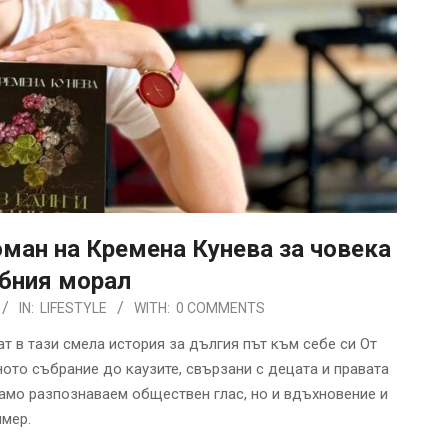
оман на Кремена Кунева за човека
бния морал
IN:
LIFESTYLE
WITH:
0 COMMENTS
т в тази смела история за дългия път към себе си От
ото събрание до каузите, свързани с децата и правата
само разпознаваем обществен глас, но и вдъхновение и
имер.