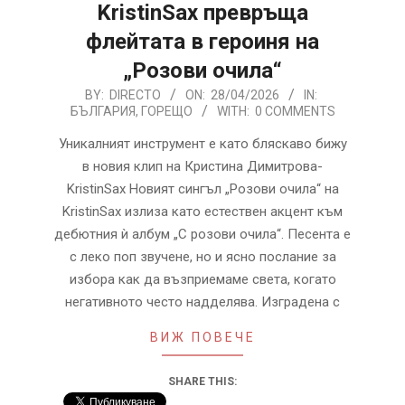
KristinSax превръща
флейтата в героиня на
„Розови очила“
2026-
BY:
DIRECTO
ON:
28/04/2026
IN:
БЪЛГАРИЯ
,
ГОРЕЩО
WITH:
0 COMMENTS
04-
28
Уникалният инструмент е като бляскаво бижу
в новия клип на Кристина Димитрова-
KristinSax Новият сингъл „Розови очила“ на
KristinSax излиза като естествен акцент към
дебютния ѝ албум „С розови очила“. Песента е
с леко поп звучене, но и ясно послание за
избора как да възприемаме света, когато
негативното често надделява. Изградена с
ВИЖ ПОВЕЧЕ
SHARE THIS: