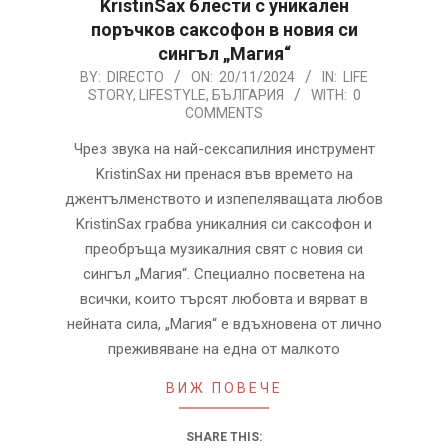
KristinSax блести с уникален
поръчков саксофон в новия си
сингъл „Магия“
2024-
BY:
DIRECTO
ON:
20/11/2024
IN:
LIFE
STORY
,
LIFESTYLE
,
БЪЛГАРИЯ
WITH:
0
11-
COMMENTS
20
Чрез звука на най-сексапилния инструмент
KristinSax ни пренася във времето на
джентълменството и изпепеляващата любов
KristinSax грабва уникалния си саксофон и
преобръща музикалния свят с новия си
сингъл „Магия“. Специално посветена на
всички, които търсят любовта и вярват в
нейната сила, „Магия“ е вдъхновена от лично
преживяване на една от малкото
ВИЖ ПОВЕЧЕ
SHARE THIS: