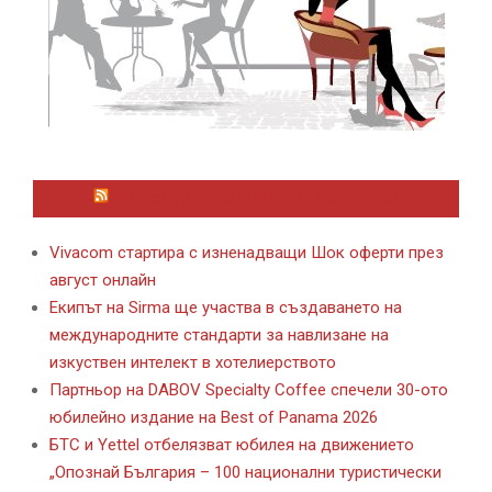
ЛАЙФСТАЙЛ НОВИНИ ОТ KAFENE.BG
Vivacom стартира с изненадващи Шок оферти през
август онлайн
Екипът на Sirma ще участва в създаването на
международните стандарти за навлизане на
изкуствен интелект в хотелиерството
Партньор на DABOV Specialty Coffee спечели 30-ото
юбилейно издание на Best of Panama 2026
БТС и Yettel отбелязват юбилея на движението
„Опознай България – 100 национални туристически