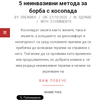
5 неинвазивни метода за
борба с косопада
2025-
BY:
DREAMER
ON:
27/10/2025
IN:
ЗДРАВЕ
WITH:
0 COMMENTS
10-
27
Косопадът засяга както жените, така и
мъжете, а усещането за дискомфорт и
несигурност са сред основните причини да се
прибягва до всякакви терапии за справяне с
него. Той може да се проявява като временен
или продължителен, но добрата новина е, че
има редица неинвазивни терапии и начини за
укрепване на
ВИЖ ПОВЕЧЕ
SHARE THIS: