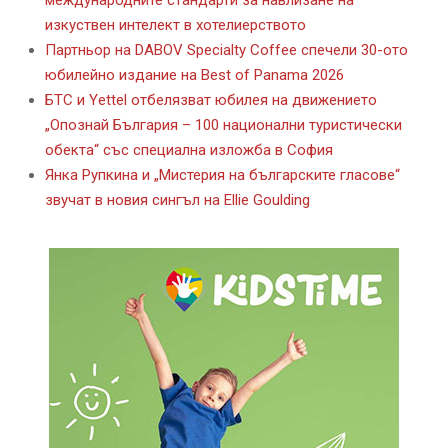
изкуствен интелект в хотелиерството
Партньор на DABOV Specialty Coffee спечели 30-ото
юбилейно издание на Best of Panama 2026
БТС и Yettel отбелязват юбилея на движението
„Опознай България – 100 национални туристически
обекта“ със специална изложба в София
Янка Рупкина и „Мистерия на българските гласове“
звучат в новия сингъл на Ellie Goulding