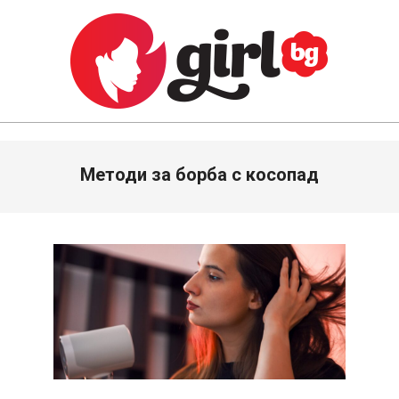
Skip
to
content
GIRL.BG
Primary
Методи за борба с косопад
Navigation
Menu