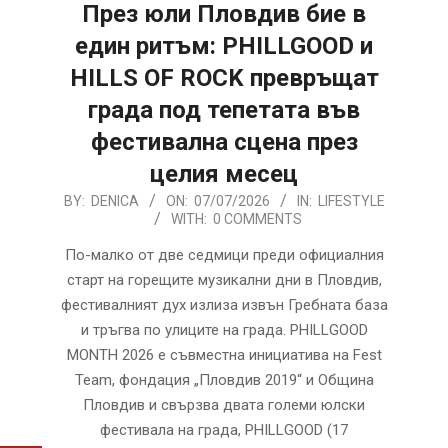
През юли Пловдив бие в
един ритъм: PHILLGOOD и
HILLS OF ROCK превръщат
града под тепетата във
фестивална сцена през
целия месец
2026-
BY:
DENICA
ON:
07/07/2026
IN:
LIFESTYLE
WITH:
0 COMMENTS
07-
07
По-малко от две седмици преди официалния
старт на горещите музикални дни в Пловдив,
фестивалният дух излиза извън Гребната база
и тръгва по улиците на града. PHILLGOOD
MONTH 2026 е съвместна инициатива на Fest
Team, фондация „Пловдив 2019“ и Община
Пловдив и свързва двата големи юлски
фестивала на града, PHILLGOOD (17