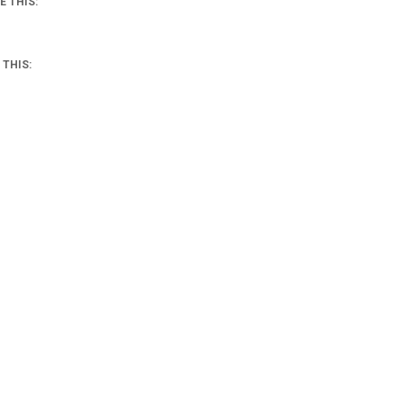
E THIS:
 THIS: