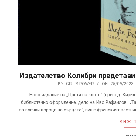
Издателство Колибри представи 
2023-
BY:
GIRL'S POWER
ON:
25/09/2023
09-
Ново издание на „Цветя на злото“ (превод: Кирил К
25
библиотечно оформление, дело на Иво Рафаилов. „Таз
за всички пороци на сърцето“, пише френският вестни
ВИЖ 