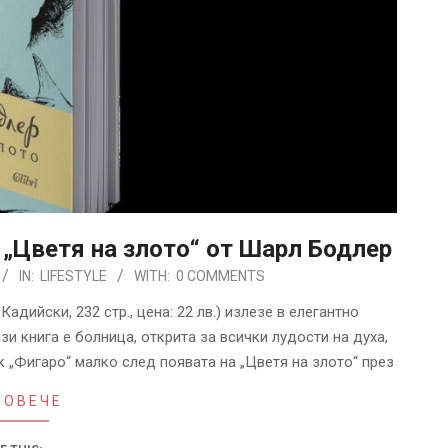
„Цветя на злото“ от Шарл Бодлер
IN:
LIFESTYLE
WITH:
0 COMMENTS
адийски, 232 стр., цена: 22 лв.) излезе в елегантно
и книга е болница, открита за всички лудости на духа,
к „Фигаро“ малко след появата на „Цветя на злото“ през
ПОВЕЧЕ