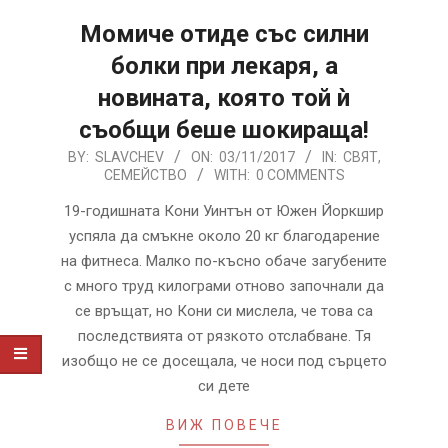
Момиче отиде със силни
болки при лекаря, а
новината, която той ѝ
съобщи беше шокираща!
2017-
BY:
SLAVCHEV
ON:
03/11/2017
IN:
СВЯТ
,
СЕМЕЙСТВО
WITH:
0 COMMENTS
11-
03
19-годишната Кони Уинтън от Южен Йоркшир
успяла да смъкне около 20 кг благодарение
на фитнеса. Малко по-късно обаче загубените
с много труд килограми отново започнали да
се връщат, но Кони си мислела, че това са
последствията от рязкото отслабване. Тя
изобщо не се досещала, че носи под сърцето
си дете
ВИЖ ПОВЕЧЕ