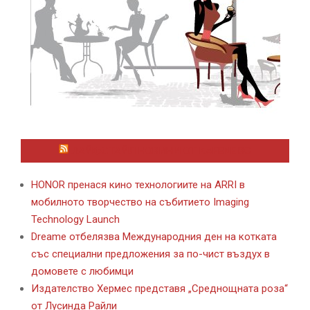
ЛАЙФСТАЙЛ НОВИНИ ОТ KAFENE.BG
HONOR пренася кино технологиите на ARRI в
мобилното творчество на събитието Imaging
Technology Launch
Dreame отбелязва Международния ден на котката
със специални предложения за по-чист въздух в
домовете с любимци
Издателство Хермес представя „Среднощната роза“
от Лусинда Райли