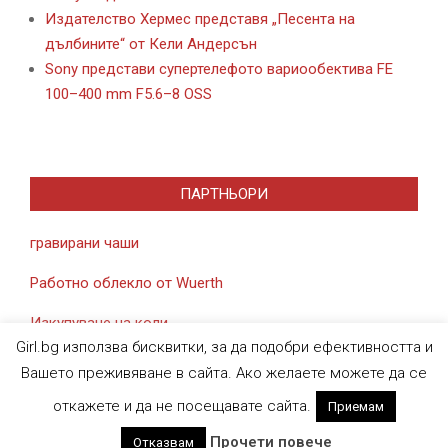
Издателство Хермес представя „Песента на
дълбините“ от Кели Андерсън
Sony представи супертелефото вариообектива FE
100–400 mm F5.6–8 OSS
ПАРТНЬОРИ
гравирани чаши
Работно облекло от Wuerth
Изкупуване на коли
Girl.bg използва бисквитки, за да подобри ефективността и
Вашето преживяване в сайта. Ако желаете можете да се
откажете и да не посещавате сайта.
Приемам
Designed using
Magazine News Byte
. Powered by
WordPress
.
Прочети повече
Отказвам