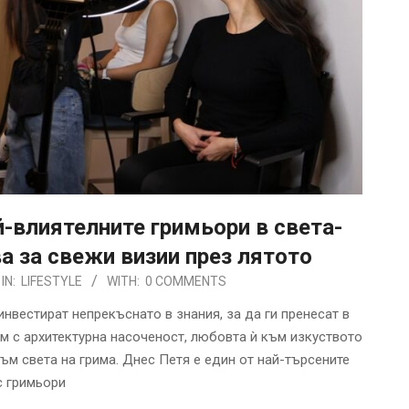
й-влиятелните гримьори в света-
 за свежи визии през лятото
IN:
LIFESTYLE
WITH:
0 COMMENTS
нвестират непрекъснато в знания, за да ги пренесат в
ум с архитектурна насоченост, любовта ѝ към изкуството
ъм света на грима. Днес Петя е един от най-търсените
 гримьори