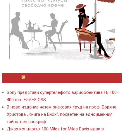
ЛАЙФСТАЙЛ НОВИНИ ОТ KAFENE.BG
Sony представи супертелефото вариообектива FE 100–
400 mm F5.6–8 OSS
В ново издание четем знаковия труд на проф. Боряна
Христова „Книга на Енох“, посветен на едноименния
тайнствен апокриф
Джаз концертът 100 Miles for Miles Davis идва в