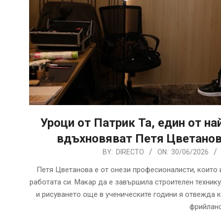
Уроци от Патрик Та, един от на
вдъхновяват Петя Цветанова
2026-
BY:
DIRECTO
ON:
30/06/2026
06-
Петя Цветанова е от онези професионалисти, които и
30
работата си. Макар да е завършила строителен техник
и рисуването още в ученическите години я отвежда к
фрийланс