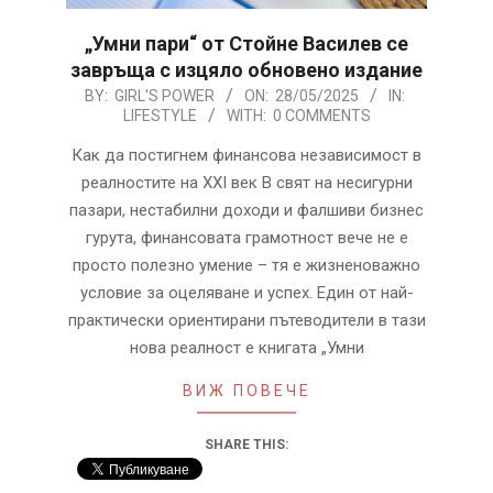
„Умни пари“ от Стойне Василев се
завръща с изцяло обновено издание
2025-
BY:
GIRL'S POWER
ON:
28/05/2025
IN:
LIFESTYLE
WITH:
0 COMMENTS
05-
28
Как да постигнем финансова независимост в
реалностите на XXI век В свят на несигурни
пазари, нестабилни доходи и фалшиви бизнес
гурута, финансовата грамотност вече не е
просто полезно умение – тя е жизненоважно
условие за оцеляване и успех. Един от най-
практически ориентирани пътеводители в тази
нова реалност е книгата „Умни
ВИЖ ПОВЕЧЕ
SHARE THIS: