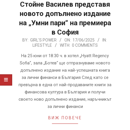
Стойне Василев представя
новото допълнено издание
на „Умни пари“ на премиера
в София
2025-
BY:
GIRL'S POWER
ON:
17/06/2025
IN:
LIFESTYLE
WITH:
0 COMMENTS
06-
17
На 25 юни от 18:30 ч. в хотел „Hyatt Regency
Sofia“, зала „Ботев“ ще отпразнуваме новото
допълнено издание на най-успешната книга
за лични финанси в България След като се
превърна в една от най-продаваните книги за
финансова култура в България и получи
своето ново допълнено издание, наръчникът
за лични финанси
ВИЖ ПОВЕЧЕ