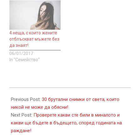
4 неща, с които жените
отблъскват мъжете без
да знаят!
06/01/2017
In "Семейство"
2017-
01-
Previous Post:
30 брутални снимки от света, които
10
никой не може да обясни!
Next Post:
Проверете какви сте били в миналото и
какви ще бъдете в бъдещето, според годината на
раждане!