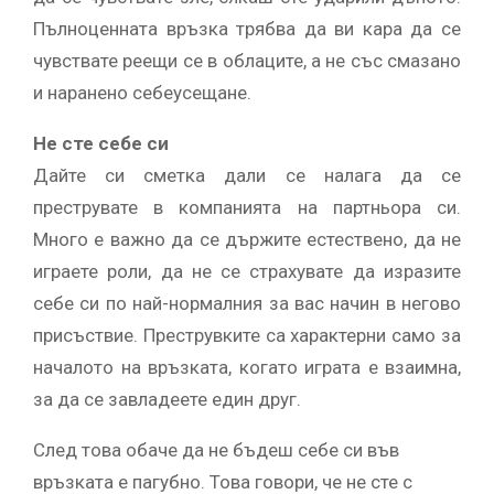
Пълноценната връзка трябва да ви кара да се
чувствате реещи се в облаците, а не със смазано
и наранено себеусещане.
Не сте себе си
Дайте си сметка дали се налага да се
преструвате в компанията на партньора си.
Много е важно да се държите естествено, да не
играете роли, да не се страхувате да изразите
себе си по най-нормалния за вас начин в негово
присъствие. Преструвките са характерни само за
началото на връзката, когато играта е взаимна,
за да се завладеете един друг.
След това обаче да не бъдеш себе си във
връзката е пагубно. Това говори, че не сте с