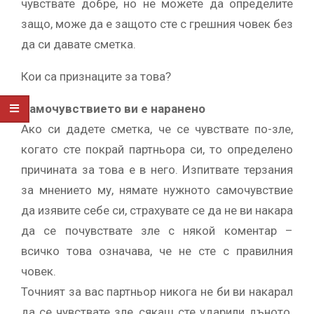
чувствате добре, но не можете да определите
защо, може да е защото сте с грешния човек без
да си давате сметка.
Кои са признаците за това?
Самочувствието ви е наранено
Ако си дадете сметка, че се чувствате по-зле,
когато сте покрай партньора си, то определено
причината за това е в него. Изпитвате терзания
за мнението му, нямате нужното самочувствие
да изявите себе си, страхувате се да не ви накара
да се почувствате зле с някой коментар –
всичко това означава, че не сте с правилния
човек.
Точният за вас партньор никога не би ви накарал
да се чувствате зле, сякаш сте ударили дъното.