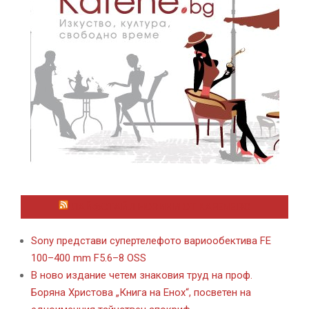
ЛАЙФСТАЙЛ НОВИНИ ОТ KAFENE.BG
Sony представи супертелефото вариообектива FE
100–400 mm F5.6–8 OSS
В ново издание четем знаковия труд на проф.
Боряна Христова „Книга на Енох“, посветен на