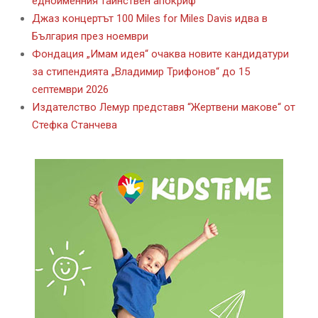
едноименния тайнствен апокриф
Джаз концертът 100 Miles for Miles Davis идва в
България през ноември
Фондация „Имам идея“ очаква новите кандидатури
за стипендията „Владимир Трифонов“ до 15
септември 2026
Издателство Лемур представя “Жертвени макове“ от
Стефка Станчева