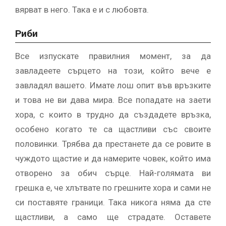
вярват в него. Така е и с любовта.
Риби
Все изпускате правилния момент, за да
завладеете сърцето на този, който вече е
завладял вашето. Имате лош опит във връзките
и това не ви дава мира. Все попадате на заети
хора, с които в трудно да създадете връзка,
особено когато те са щастливи със своите
половинки. Трябва да престанете да се ровите в
чуждото щастие и да намерите човек, който има
отворено за обич сърце. Най-голямата ви
грешка е, че хлътвате по грешните хора и сами не
си поставяте граници. Така никога няма да сте
щастливи, а само ще страдате. Оставете