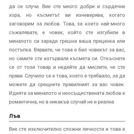
да се случи. Вие сте много добри и сърдечни
хора, но късметът ви изневерява, когато
заговорим за любов. Това, за което най-много
съжалявате, е човек, който сте изгубили в
миналото си заради грешна ваша преценка или
постъпка. Вярвате, че това е бил човекът за вас,
но самите сте изтървали късмета си. Откъснете
се от този товар и недейте да мислите, че сте
прави. Случило се е това, което е трябвало, за да
можете да срещнете правилният за вас човек.
Идеята за миналото и неосъществената любов е
романтична, но в никакъв случай не и реална.
Лъв
Вие сте изключително сложни личности и това е