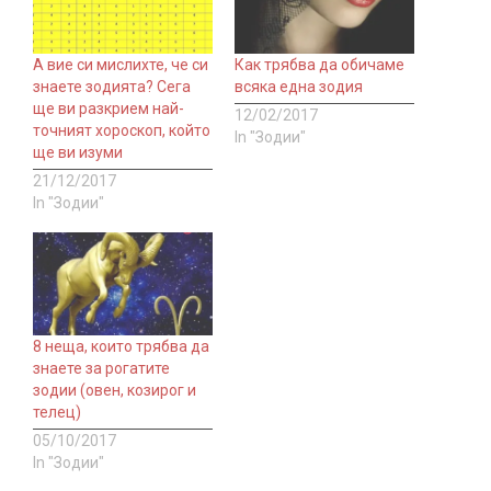
А вие си мислихте, че си
Как трябва да обичаме
знаете зодията? Сега
всяка една зодия
ще ви разкрием най-
12/02/2017
точният хороскоп, който
In "Зодии"
ще ви изуми
21/12/2017
In "Зодии"
8 неща, които трябва да
знаете за рогатите
зодии (овен, козирог и
телец)
05/10/2017
In "Зодии"