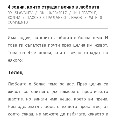
4 зодии, които страдат вечно в любовта
BY:
SLAVCHEV
ON:
10/03/2017
IN:
LIFESTYLE
,
ЗОДИИ
TAGGED:
СТРАДАНЕ ОТ ЛЮБОВ
WITH:
0
COMMENTS
Има зодии, за които любовта е болна тема. И
това ги съпътства почти през целия им живот.
Това са 4-те зодии, които вечно страдат по
някого:
Телец
Любовта е болна тема за вас. През целия си
живот се опитвате да намерите простичкото
щастие, но винаги има нещо, което ви пречи.
Несподелената любов е вашето проклятие, от
което сякаш не можете да избягате, каквото и