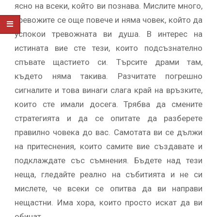
ясно на всеки, който ви познава. Мислите много,
тревожите се още повече и няма човек, който да
успокои тревожната ви душа. В интерес на
истината вие сте тези, които подсъзнателно
спъвате щастието си. Търсите драми там,
където няма такива. Разчитате погрешно
сигналите и това винаги слага край на връзките,
които сте имали досега. Трябва да смените
стратегията и да се опитате да разберете
правилно човека до вас. Самотата ви се дължи
на притеснения, които самите вие създавате и
подклаждате със съмнения. Бъдете над тези
неща, гледайте реално на събитията и не си
мислете, че всеки се опитва да ви направи
нещастни. Има хора, които просто искат да ви
обичат.