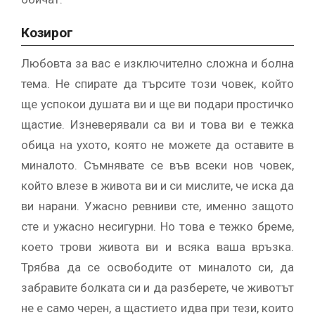
Козирог
Любовта за вас е изключително сложна и болна
тема. Не спирате да търсите този човек, който
ще успокои душата ви и ще ви подари простичко
щастие. Изневерявали са ви и това ви е тежка
обица на ухото, която не можете да оставите в
миналото. Съмнявате се във всеки нов човек,
който влезе в живота ви и си мислите, че иска да
ви нарани. Ужасно ревниви сте, именно защото
сте и ужасно несигурни. Но това е тежко бреме,
което трови живота ви и всяка ваша връзка.
Трябва да се освободите от миналото си, да
забравите болката си и да разберете, че животът
не е само черен, а щастието идва при тези, които