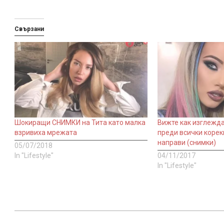
Свързани
Шокиращи СНИМКИ на Тита като малка
Вижте как изглежд
взривиха мрежата
преди всички корек
направи (снимки)
05/07/2018
In "Lifestyle"
04/11/2017
In "Lifestyle"
2017-