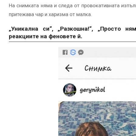
На снимката няма и следа от провокативната изпълни
притежава чар и харизма от малка.
„Уникална си“, „Разкошна!“, „Просто ня
реакциите на феновете й.