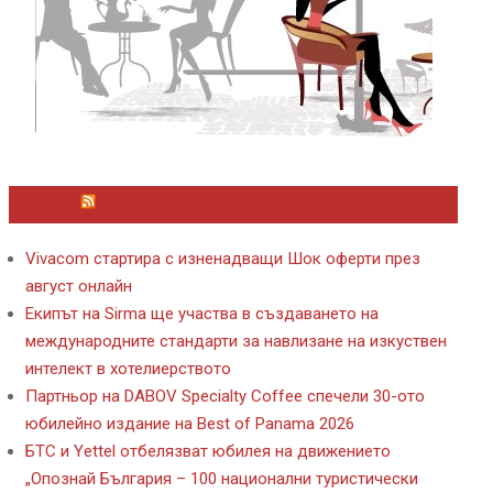
ЛАЙФСТАЙЛ НОВИНИ ОТ KAFENE.BG
Vivacom стартира с изненадващи Шок оферти през
август онлайн
Екипът на Sirma ще участва в създаването на
международните стандарти за навлизане на изкуствен
интелект в хотелиерството
Партньор на DABOV Specialty Coffee спечели 30-ото
юбилейно издание на Best of Panama 2026
БТС и Yettel отбелязват юбилея на движението
„Опознай България – 100 национални туристически