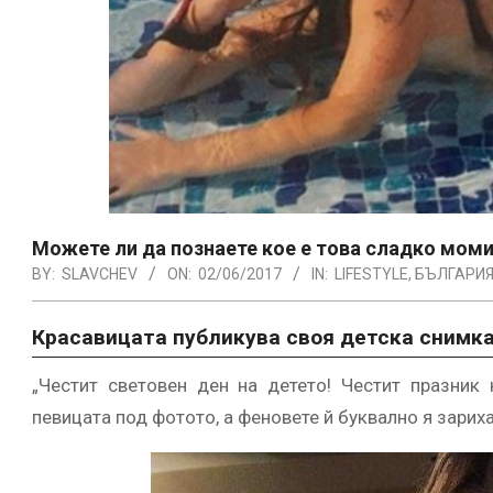
Можете ли да познаете кое е това сладко мом
BY:
SLAVCHEV
ON:
02/06/2017
IN:
LIFESTYLE
,
БЪЛГАРИ
Красавицата публикува своя детска снимка 
„Честит световен ден на детето! Честит празник 
певицата под фотото, а феновете й буквално я зариха