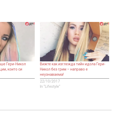
аше Гери-Никол
Вижте как изглежда тийн идола Гери-
ции, които си
Никол без грим – направо е
неузнаваема!
22/10/2017
In "Lifestyle"