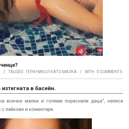
иченце?
Я
TAGGED:
ГЕРИ НИКОЛ КАТО МАЛКА
WITH:
0 COMMENTS
изтегната в басейн.
на всички малки и големи пораснали деца“, написа
 с лайкове и коментари.