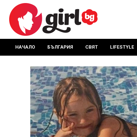
Skip
to
content
GIRL.BG
НАЧАЛО
БЪЛГАРИЯ
СВЯТ
LIFESTYLE
Primary
Navigation
Menu