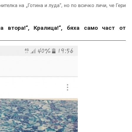
телка на „Готина и луда“, но по всичко личи, че Гери
ма втора!“, Кралица!“, бяха само част от