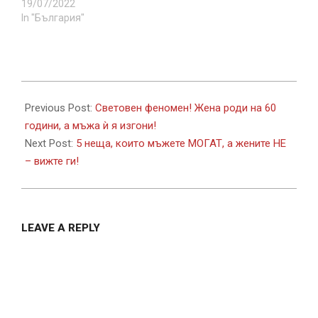
19/07/2022
In "България"
2017-
07-
Previous Post:
Световен феномен! Жена роди на 60
19
години, а мъжа ѝ я изгони!
Next Post:
5 неща, които мъжете МОГАТ, а жените НЕ
– вижте ги!
LEAVE A REPLY