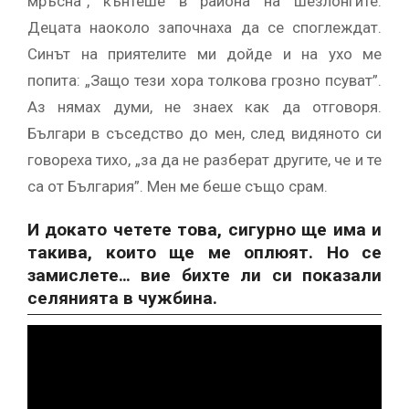
мръсна”, кънтеше в района на шезлонгите.
Децата наоколо започнаха да се споглеждат.
Синът на приятелите ми дойде и на ухо ме
попита: „Защо тези хора толкова грозно псуват”.
Аз нямах думи, не знаех как да отговоря.
Българи в съседство до мен, след видяното си
говореха тихо, „за да не разберат другите, че и те
са от България”. Мен ме беше също срам.
И докато четете това, сигурно ще има и
такива, които ще ме оплюят. Но се
замислете… вие бихте ли си показали
селянията в чужбина.