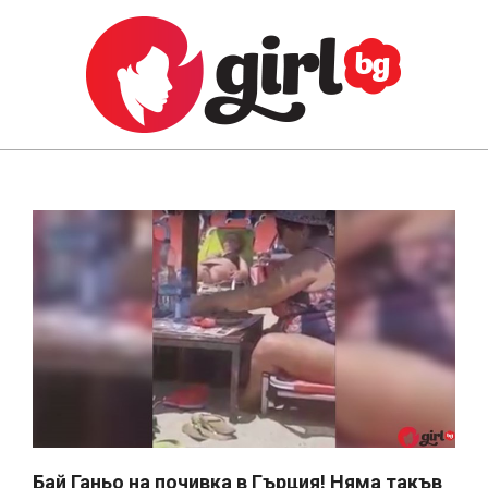
Skip
to
content
GIRL.BG
Primary
Navigation
Menu
Бай Ганьо на почивка в Гърция! Няма такъв