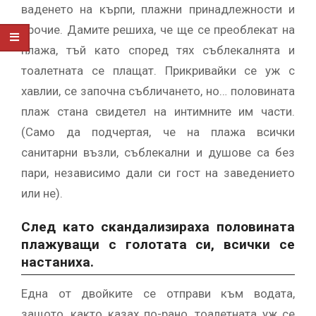
ваденето на кърпи, плажни принадлежности и
прочие. Дамите решиха, че ще се преоблекат на
плажа, тъй като според тях съблекалнята и
тоалетната се плащат. Прикривайки се уж с
хавлии, се започна събличането, но… половината
плаж стана свидетел на интимните им части.
(Само да подчертая, че на плажа всички
санитарни възли, съблекални и душове са без
пари, независимо дали си гост на заведението
или не).
След като скандализираха половината
плажуващи с голотата си, всички се
настаниха.
Една от двойките се отправи към водата,
защото, както казах по-рано, тоалетната уж се