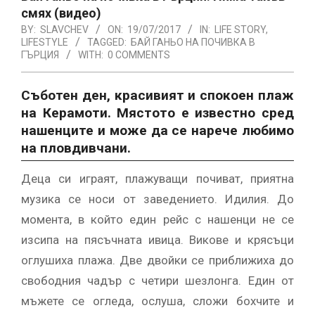
смях (видео)
BY:
SLAVCHEV
ON:
19/07/2017
IN:
LIFE STORY
,
LIFESTYLE
TAGGED:
БАЙ ГАНЬО НА ПОЧИВКА В
ГЪРЦИЯ
WITH:
0 COMMENTS
Съботен ден, красивият и спокоен плаж
на Керамоти. Мястото е известно сред
нашенците и може да се нарече любимо
на пловдивчани.
Деца си играят, плажуващи почиват, приятна
музика се носи от заведението. Идилия. До
момента, в който един рейс с нашенци не се
изсипа на пясъчната ивица. Викове и крясъци
оглушиха плажа. Две двойки се приближиха до
свободния чадър с четири шезлонга. Един от
мъжете се огледа, ослуша, сложи бохчите и