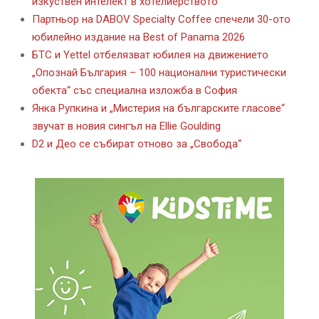
изкуствен интелект в хотелиерството
Партньор на DABOV Specialty Coffee спечели 30-ото
юбилейно издание на Best of Panama 2026
БТС и Yettel отбелязват юбилея на движението
„Опознай България – 100 национални туристически
обекта“ със специална изложба в София
Янка Рупкина и „Мистерия на българските гласове“
звучат в новия сингъл на Ellie Goulding
D2 и Део се събират отново за „Свобода“