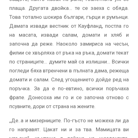
плаща. Другата двойка… те се заеха с обяда.
Това тотално шокира българи, гърци и румънци.
Дамата извади вестник от Кауфланд, постла го
на масата, извади салам, домати и хляб и
започна да реже. Наоколо замириса на чесън,
филии се хвърляха от ръка на ръка, домати текат
по страниците… думите май са излишни… Всички
погледи бяха втренчени в пълната дама, режеща
домати и салам. След угощението дойде ред на
поръчка. За да е по-евтино, всички поръчаха
фрапе. Донесоха им го и се започна отново с
псувните, дори от страна на жените.
„Де..а и мизерниците. По-гъсто не можеха ли да
го направят. Цакат ни и за тва. Мамицата ви