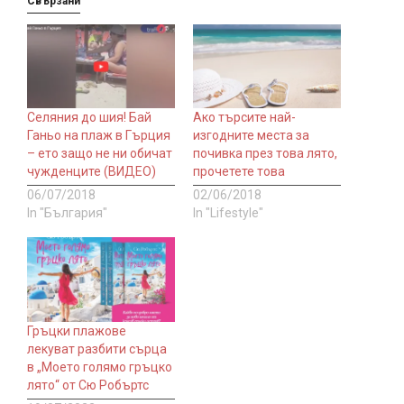
Свързани
Селяния до шия! Бай
Ако търсите най-
Ганьо на плаж в Гърция
изгодните места за
– ето защо не ни обичат
почивка през това лято,
чужденците (ВИДЕО)
прочетете това
06/07/2018
02/06/2018
In "България"
In "Lifestyle"
Гръцки плажове
лекуват разбити сърца
в „Моето голямо гръцко
лято“ от Сю Робъртс