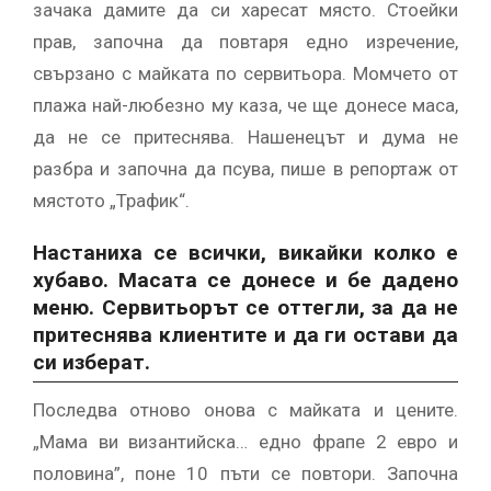
зачака дамите да си харесат място. Стоейки
прав, започна да повтаря едно изречение,
свързано с майката по сервитьора. Момчето от
плажа най-любезно му каза, че ще донесе маса,
да не се притеснява. Нашенецът и дума не
разбра и започна да псува, пише в репортаж от
мястото „Трафик“.
Настаниха се всички, викайки колко е
хубаво. Масата се донесе и бе дадено
меню. Сервитьорът се оттегли, за да не
притеснява клиентите и да ги остави да
си изберат.
Последва отново онова с майката и цените.
„Мама ви византийска… едно фрапе 2 евро и
половина”, поне 10 пъти се повтори. Започна