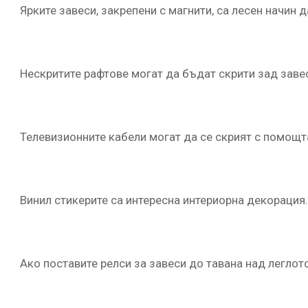
Ярките завеси, закрепени с магнити, са лесен начин 
Нескритите рафтове могат да бъдат скрити зад заве
Телевизионните кабели могат да се скрият с помощта
Винил стикерите са интересна интериорна декорация.
Ако поставите релси за завеси до тавана над леглот