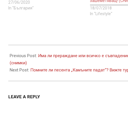
зашеметяващ! (СН
27/06/2020
In "България"
18/07/2018
In "Lifestyle"
2017-
07-
Previous Post:
Има ли прераждане или всичко е съвпадени
22
(снимки)
Next Post:
Помните ли песента „Камъните падат“? Вижте тур
LEAVE A REPLY