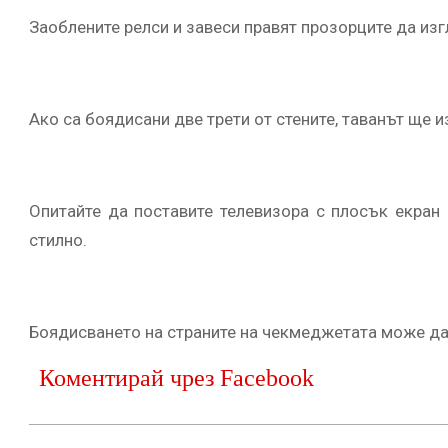
Заоблените релси и завеси правят прозорците да из
Ако са боядисани две трети от стените, таванът ще 
Опитайте да поставите телевизора с плосък екран 
стилно.
Боядисването на страните на чекмеджетата може да 
Коментирай чрез Facebook