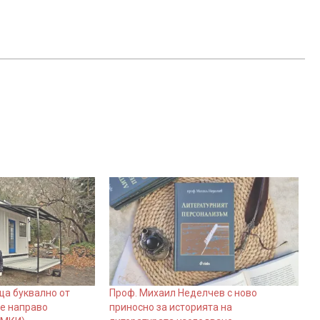
ща буквално от
Проф. Михаил Неделчев с ново
 е направо
приносно за историята на