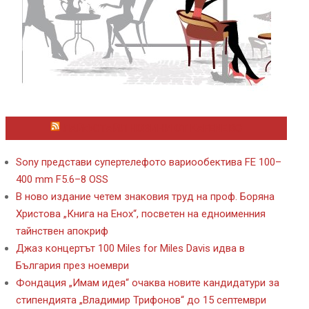
ЛАЙФСТАЙЛ НОВИНИ ОТ KAFENE.BG
Sony представи супертелефото вариообектива FE 100–
400 mm F5.6–8 OSS
В ново издание четем знаковия труд на проф. Боряна
Христова „Книга на Енох“, посветен на едноименния
тайнствен апокриф
Джаз концертът 100 Miles for Miles Davis идва в
България през ноември
Фондация „Имам идея“ очаква новите кандидатури за
стипендията „Владимир Трифонов“ до 15 септември