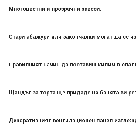
Многоцветни и прозрачни завеси.
Стари абажури или закопчалки могат да се из
Правилният начин да поставиш килим в спалн
Щандът за торта ще придаде на банята ви ре
Декоративният вентилационен панел изглежд