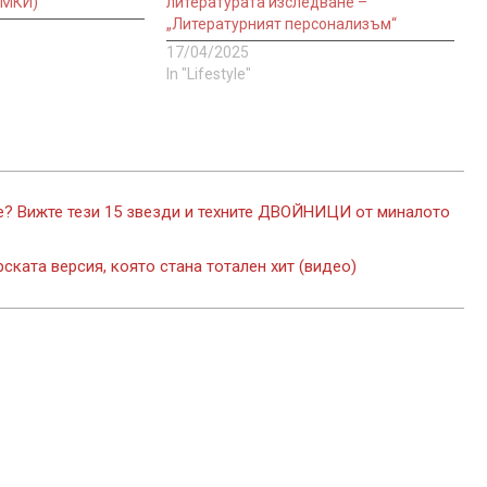
ИМКИ)
литературата изследване –
„Литературният персонализъм“
17/04/2025
In "Lifestyle"
е? Вижте тези 15 звезди и техните ДВОЙНИЦИ от миналото
ската версия, която стана тотален хит (видео)