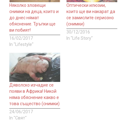
Няколко зловещи
Оптически илюзии,
снимки на деца, които и
които ще ви накарат да
до днес нямат
се замислите сериозно
обяснение. Тръпки ще
(снимки)
ви побият!
30/12/2016
16/02/2017
In "Life Story"
In "Lifestyle"
Дяволско изчадие се
появи в Африка! Никой
няма обяснение какво е
това същество (снимки)
24/06/2017
In "Свят"