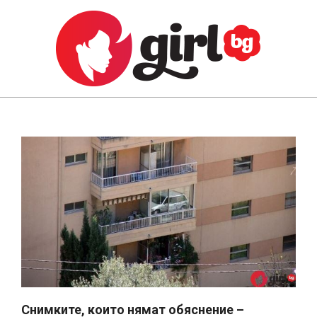
Skip
to
content
GIRL.BG
Primary
Navigation
Menu
Снимките, които нямат обяснение –