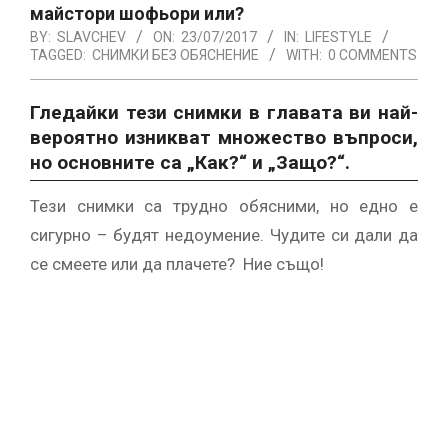
майстори шофьори или?
BY:
SLAVCHEV
ON:
23/07/2017
IN:
LIFESTYLE
TAGGED:
СНИМКИ БЕЗ ОБЯСНЕНИЕ
WITH:
0 COMMENTS
Гледайки тези снимки в главата ви най-
вероятно изникват множество въпроси,
но основните са „Как?“ и „Защо?“.
Тези снимки са трудно обясними, но едно е
сигурно – будят недоумение. Чудите си дали да
се смеете или да плачете? Ние също!