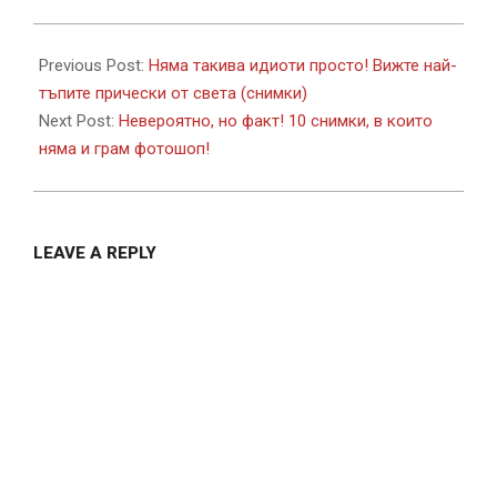
2017-
07-
Previous Post:
Няма такива идиоти просто! Вижте най-
23
тъпите прически от света (снимки)
Next Post:
Невероятно, но факт! 10 снимки, в които
няма и грам фотошоп!
LEAVE A REPLY