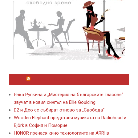
ЛАЙФСТАЙЛ НОВИНИ ОТ KAFENE.BG
Янка Рупкина и „Мистерия на българските гласове“
звучат в новия сингъл на Ellie Goulding
D2 и Део се събират отново за „Свобода“
Wooden Elephant представя музиката на Radiohead и
Björk в София и Поморие
HONOR пренася кино технологиите на ARRI в