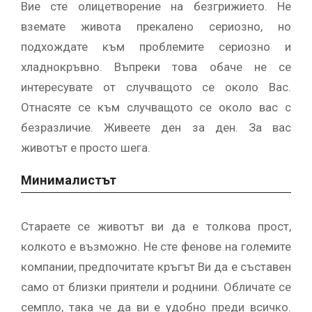
Вие сте олицетворение на безгрижието. Не
вземате живота прекалено сериозно, но
подхождате към проблемите сериозно и
хладнокръвно. Въпреки това обаче не се
интересувате от случващото се около Вас.
Отнасяте се към случващото се около вас с
безразличие. Живеете ден за ден. За вас
животът е просто шега.
Минималистът
Стараете се животът ви да е толкова прост,
колкото е възможно. Не сте фенове на големите
компании, предпочитате кръгът Ви да е съставен
само от близки приятели и роднини. Обличате се
семпло, така че да ви е удобно преди всичко.