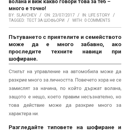
волана и виж какво говори това за теб –
много е точно!
BY:
SLAVCHEV
ON:
23/07/2017
IN:
LIFE STORY
TAGGED:
ТЕСТ ЗА ШОФЬОРИ
WITH:
0 COMMENTS
Пътуването с приятелите и семейството
може да е много забавно, ако
проследите техните навици при
шофиране.
Стилът на управление на автомобила може да
разкрие много за личността. Повечето хора не се
замислят за начина, по който държат волана,
защото е нещо, което правим несъзнателно, но
това действие може да разкрие много за
характера ни.
Разгледайте типовете на шофиране и