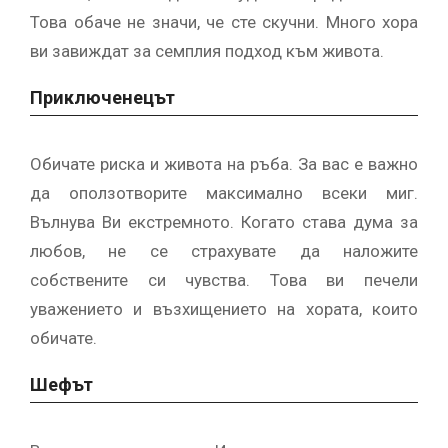
Това обаче не значи, че сте скучни. Много хора
ви завиждат за семплия подход към живота.
Приключенецът
Обичате риска и живота на ръба. За вас е важно
да оползотворите максимално всеки миг.
Вълнува Ви екстремното. Когато става дума за
любов, не се страхувате да наложите
собствените си чувства. Това ви печели
уважението и възхищението на хората, които
обичате.
Шефът