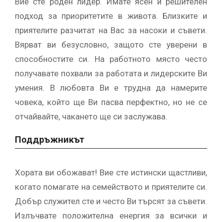
Вие сте роден лидер. Имате ясен и решителен
подход за приоритетите в живота. Близките и
приятелите разчитат на Вас за насоки и съвети.
Вярват ви безусловно, защото сте уверени в
способностите си. На работното място често
получавате похвали за работата и лидерските Ви
умения. В любовта Ви е трудна да намерите
човека, който ще Ви пасва перфектно, но не се
отчайвайте, чакането ще си заслужава.
Поддръжникът
Хората ви обожават! Вие сте истински щастливи,
когато помагате на семейството и приятелите си.
Добър служител сте и често Ви търсят за съвети.
Излъчвате положителна енергия за всички и