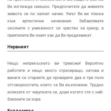
Ви изглежда смешно. Предпочитате да живеете
живота си по чалнат начин. Умът Ви ви тласка
към артистични начинания. Забавлявате
околните с уникалност си чувство за хумор, а
приятелите Ви знаят как да Ви предизвикат.
Нервният
Нещо непрекъснато ви тревожи! Вероятно
работите и нещо много стресиращо, затова и
винаги се стараете да проверите два и три пъти
отговорностите, които са Ви възложени. Трудно
излизате от черупката си, дори когато сте с най-
близките си хора.
Булдозерът