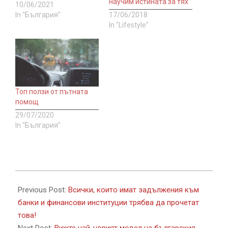
научим истината за тях
10/06/2021
In "България"
17/06/2018
In "Lifestyle"
Топ ползи от пътната
помощ
29/07/2020
In "България"
2017-
07-
Previous Post:
Всички, които имат задължения към
23
банки и финансови институции трябва да прочетат
това!