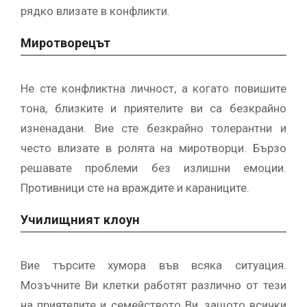
рядко влизате в конфликти.
Миротворецът
Не сте конфликтна личност, а когато повишите
тона, близките и приятелите ви са безкрайно
изненадани. Вие сте безкрайно толерантни и
често влизате в ролята на миротворци. Бързо
решавате проблеми без излишни емоции.
Противници сте на враждите и караниците.
Училищният клоун
Вие търсите хумора във всяка ситуация.
Мозъчните Ви клетки работят различно от тези
на приятелите и семейството Ви, защото всички