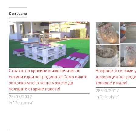
Свързани
Страхотно красиви и изключително
Направете си сами 
евтини идеи за градината! Само вижте
декорация на гради
за колко много неща можете да
трикове и идеи!
ползвате старите палети!
28/03/2017
25/07/2017
In "Lifestyle"
In "Рецепти"
2017-