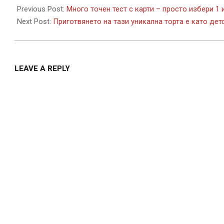
07-
Previous Post:
Много точен тест с карти – просто избери 1 
24
Next Post:
Приготвянето на тази уникална торта е като детс
LEAVE A REPLY