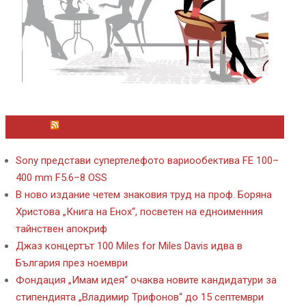
ЛАЙФСТАЙЛ НОВИНИ ОТ KAFENE.BG
Sony представи супертелефото вариообектива FE 100–
400 mm F5.6–8 OSS
В ново издание четем знаковия труд на проф. Боряна
Христова „Книга на Енох“, посветен на едноименния
тайнствен апокриф
Джаз концертът 100 Miles for Miles Davis идва в
България през ноември
Фондация „Имам идея“ очаква новите кандидатури за
стипендията „Владимир Трифонов“ до 15 септември