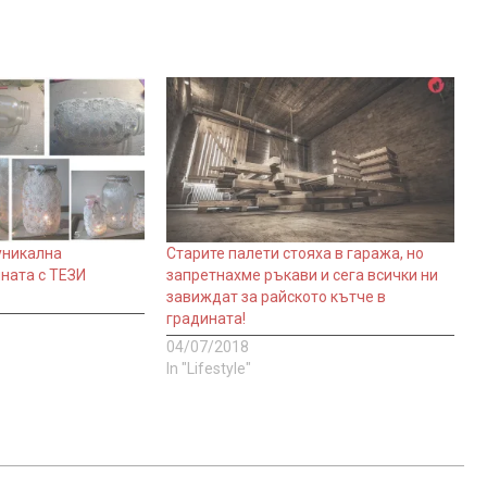
уникална
Старите палети стояха в гаража, но
ната с ТЕЗИ
запретнахме ръкави и сега всички ни
завиждат за райското кътче в
градината!
04/07/2018
In "Lifestyle"