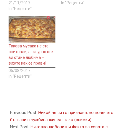
21/11/2017
In "Рецепти"
In "Рецепти"
Такава мусака не сте
опитвали, а сигурно ще
ви стане любима –
вижте как се прави!
05/08/2017
In "Рецепти"
2017-
07-
Previous Post:
Никой не си го признава, но повечето
30
българи в чужбина живеят така (снимки)
Next Post:
Няколко любопитни факта за хората с