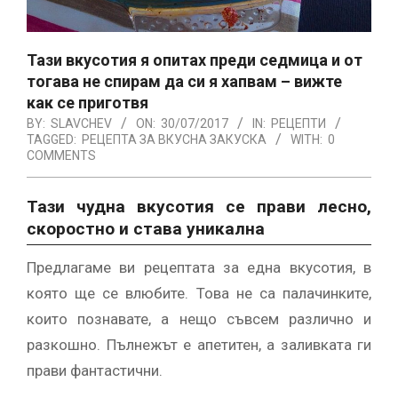
Тази вкусотия я опитах преди седмица и от
тогава не спирам да си я хапвам – вижте
как се приготвя
BY:
SLAVCHEV
ON:
30/07/2017
IN:
РЕЦЕПТИ
TAGGED:
РЕЦЕПТА ЗА ВКУСНА ЗАКУСКА
WITH:
0
COMMENTS
Тази чудна вкусотия се прави лесно,
скоростно и става уникална
Предлагаме ви рецептата за една вкусотия, в
която ще се влюбите. Това не са палачинките,
които познавате, а нещо съвсем различно и
разкошно. Пълнежът е апетитен, а заливката ги
прави фантастични.