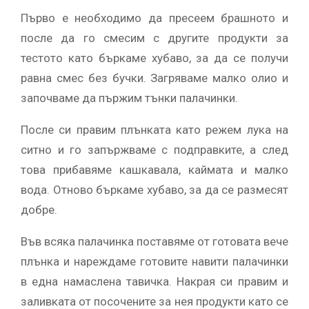
Първо е необходимо да пресеем брашното и
после да го смесим с другите продукти за
тестото като бъркаме хубаво, за да се получи
равна смес без бучки. Загряваме малко олио и
започваме да пържим тънки палачинки.
После си правим плънката като режем лука на
ситно и го запържваме с подправките, а след
това прибавяме кашкавала, каймата и малко
вода. Отново бъркаме хубаво, за да се размесят
добре.
Във всяка палачинка поставяме от готовата вече
плънка и нареждаме готовите навити палачинки
в една намаслена тавичка. Накрая си правим и
заливката от посочените за нея продукти като се