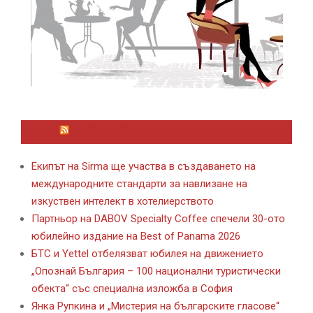
ЛАЙФСТАЙЛ НОВИНИ ОТ KAFENE.BG
Екипът на Sirma ще участва в създаването на
международните стандарти за навлизане на
изкуствен интелект в хотелиерството
Партньор на DABOV Specialty Coffee спечели 30-ото
юбилейно издание на Best of Panama 2026
БТС и Yettel отбелязват юбилея на движението
„Опознай България – 100 национални туристически
обекта“ със специална изложба в София
Янка Рупкина и „Мистерия на българските гласове“