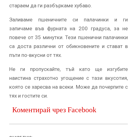
стараем да ги разбъркаме хубаво.
Заливаме пшеничните си палачинки и ги
запичаме във фурната на 200 градуса, за не
повече от 35 минутки. Тези пшенични палачинки
са доста различни от обикновените и стават в
пъти по-вкусни от тях.
Не ги пропускайте, тъй като ще изгубите
наистина страхотно угощение с тази вкусотия,
която се харесва на всеки. Може да почерпите с
тях и гостите си.
Коментирай чрез Facebook