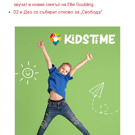
звучат в новия сингъл на Ellie Goulding
D2 и Део се събират отново за „Свобода“