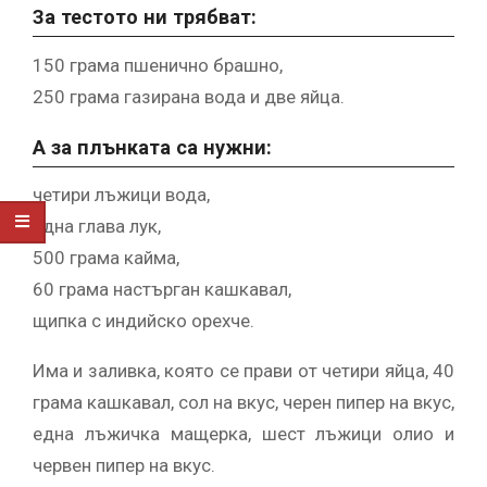
За тестото ни трябват:
150 грама пшенично брашно,
250 грама газирана вода и две яйца.
А за плънката са нужни:
четири лъжици вода,
една глава лук,
500 грама кайма,
60 грама настърган кашкавал,
щипка с индийско орехче.
Има и заливка, която се прави от четири яйца, 40
грама кашкавал, сол на вкус, черен пипер на вкус,
една лъжичка мащерка, шест лъжици олио и
червен пипер на вкус.