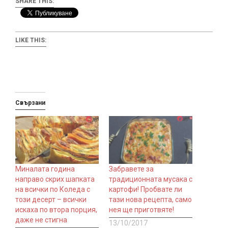
SHARE THIS:
LIKE THIS:
Свързани
Миналата година
Забравете за
направо скрих шапката
традиционната мусака с
на всички по Коледа с
картофи! Пробвате ли
този десерт – всички
тази нова рецепта, само
искаха по втора порция,
нея ще приготвяте!
даже не стигна
13/10/2017