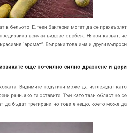
т в бельото. Е, тези бактерии могат да се прехвърлят
предизвика всички видове сърбеж. Някои казват, че
красивия “аромат”. Въпреки това има и други въпроси
извикате още по-силно силно дразнене и дори
кожата. Видимите подутини може да изглеждат като
ени рани, ако ги оставите. Тъй като тази област не се
ат да бъдат третирани, но това е нещо, което може да