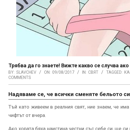
Трябва да го знаете! Вижте какво се случва ако
BY:
SLAVCHEV
ON:
09/08/2017
IN:
СВЯТ
TAGGED:
КА
COMMENTS
Надяваме се, че всички сменяте бельото си
Тъй като живеем в реалния свят, ние знаем, че има
чифтът от вчера.
Ако хората бяха наистина честни със себе си, ще си 