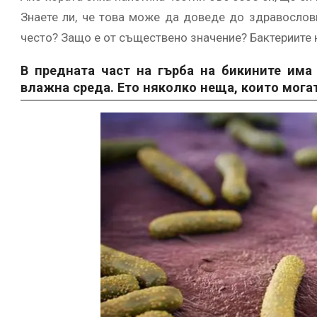
Знаете ли, че това може да доведе до здравослов
често? Защо е от съществено значение? Бактериите 
В предната част на гърба на бикините има
влажна среда. Ето няколко неща, които мога