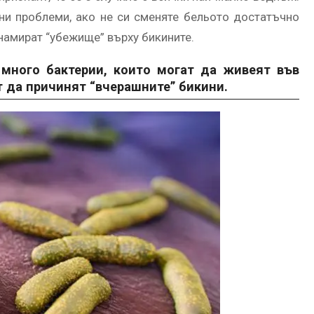
ни проблеми, ако не си сменяте бельото достатъчно
намират “убежище” върху бикините.
 много бактерии, които могат да живеят във
т да причинят “вчерашните” бикини.