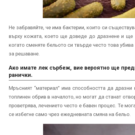
Не забравяйте, че има бактерии, които си съществува
върху кожата, което ще доведе до дразнене и ще 
когато сменяте бельото си твърде често това убива 
за решаване.
Ако имате лек сърбеж, вие вероятно ще пред
ранички.
Мръсният “материал” има способността да дразни 
топлинен обрив в началото, но могат да станат отвор
проветрява, лечението често е бавен процес. Те мог
се избегне само чрез ежедневната смяна на бельо.