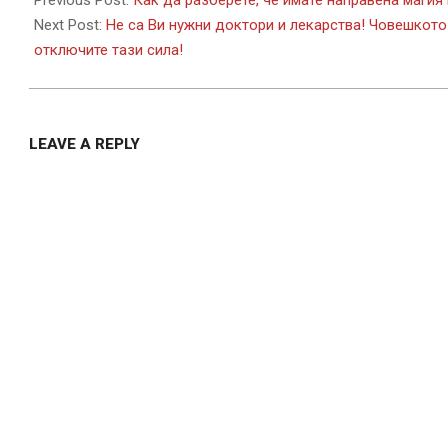
Previous Post:
Как да разберете, че имате направена магия
09
Next Post:
Не са Ви нужни доктори и лекарства! Човешкото
отключите тази сила!
LEAVE A REPLY