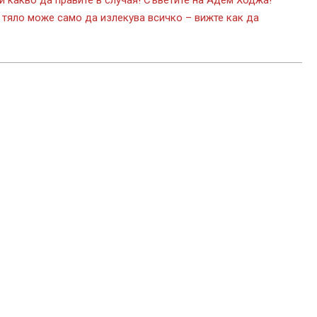
 и какво да правите в случая! Съветите на Адем Ходжа!
 тяло може само да излекува всичко – вижте как да