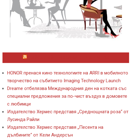
ЛАЙФСТАЙЛ НОВИНИ ОТ KAFENE.BG
HONOR пренася кино технологиите на ARRI в мобилното
творчество на събитието Imaging Technology Launch
Dreame отбелязва Международния ден на котката със
специални предложения за по-чист въздух в домовете
с любимци
Издателство Хермес представя „Среднощната роза“ от
Лусинда Райли
Издателство Хермес представя „Песента на
дълбините“ от Кели Андерсън