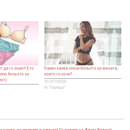
 да го знаят! Ето
Какво казва секси бельото за жената,
илно бельото си
която го носи?
ист)
31/07/2020
In "Горещо"