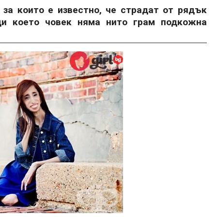
 за които е известно, че страдат от рядък
ди което човек няма нито грам подкожна