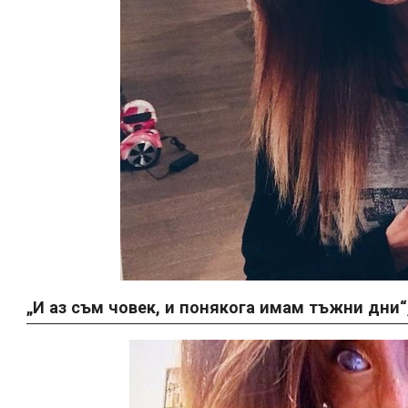
„И аз съм човек, и понякога имам тъжни дни“