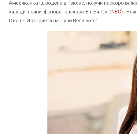
Американката, родена в Тексас, получи наскоро важ
хиляди нейни фенове, разказа Ен Би Си (
NBC
). Не
Сърце: Историята на Лизи Веласкес“.