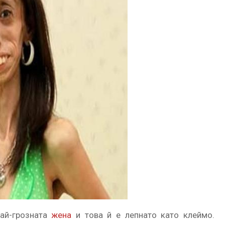
най-грозната
жена
и това й е лепнато като клеймо.