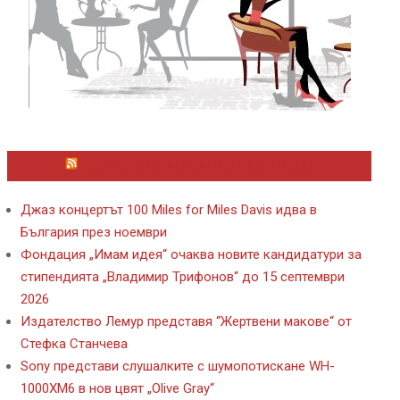
ЛАЙФСТАЙЛ НОВИНИ ОТ KAFENE.BG
Джаз концертът 100 Miles for Miles Davis идва в
България през ноември
Фондация „Имам идея“ очаква новите кандидатури за
стипендията „Владимир Трифонов“ до 15 септември
2026
Издателство Лемур представя “Жертвени макове“ от
Стефка Станчева
Sony представи слушалките с шумопотискане WH-
1000XM6 в нов цвят „Olive Gray“