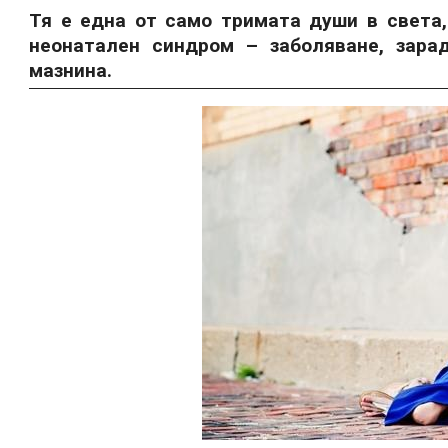
Тя е една от само тримата души в света,
неонатален синдром – заболяване, зара
мазнина.