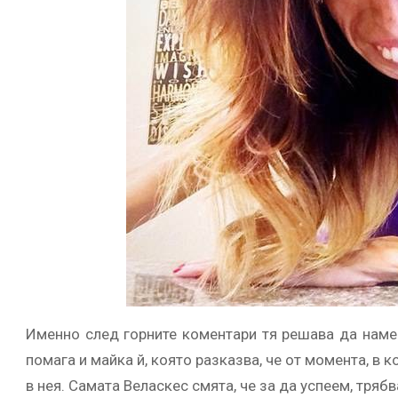
Именно след горните коментари тя решава да намери
помага и майка й, която разказва, че от момента, в 
в нея. Самата Веласкес смята, че за да успеем, тряб