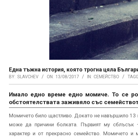
Една тъжна история, която трогна цяла Българи
BY:
SLAVCHEV
ON:
13/08/2017
IN:
СЕМЕЙСТВО
TAGG
Имало едно време едно момиче. То се ро
обстоятелствата заживяло със семейството
Момичето било щастливо. Докато не навършило 13 г
може да причини болката. Първият му сблъсък –
характер и от прекрасно семейство. Момичето и 