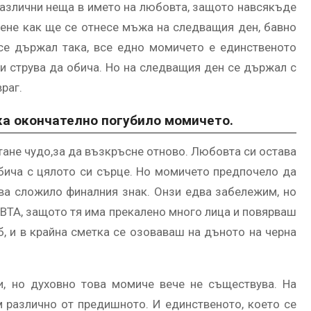
азлични неща в името на любовта, защото навсякъде
ене как ще се отнесе мъжа на следващия ден, бавно
е държал така, все едно момичето е единственото
си струва да обича. Но на следващия ден се държал с
раг.
жа окончателно погубило момичето.
тане чудо,за да възкръсне отново. Любовта си остава
бича с цялото си сърце. Но момичето предпочело да
ова сложило финалния знак. Онзи едва забележим, но
ТА, защото тя има прекалено много лица и повярваш
еб, и в крайна сметка се озоваваш на дъното на черна
, но духовно това момиче вече не съществува. На
 различно от предишното. И единственото, което се