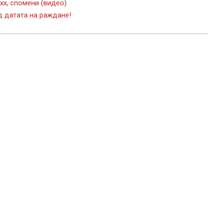
хх, спомени (видео)
д датата на раждане!