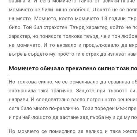
завинаги. И сега момичето тайно от всички плаче
момичето не били нищо особено. Докато не се поя
на място. Момчето, което момичето 18 години търс
било. Той бил страхотен. Твърд характер, който не 
характер, но понякога толкова твърд, че и тон люб
на момичето. И то вярвало и продължавало да вярв
вътре в сърцето му, просто ги е страх да излязат нав
Момичето обичало прекалено силно този п
Но толкова силно, че се осмелявало да сравнява об
завършила така трагично. Защото при първото си
направи. И следователно взело погрешното решение
сега било много по-различно. Този пореден мъж пре
и при най-лошото да застане зад гърба му и да му п
Но момчето се помислило за велико и така жесто