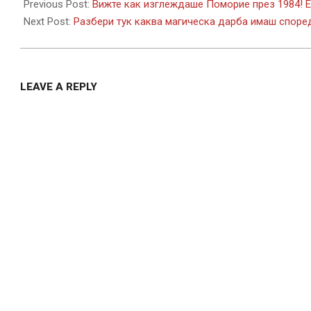
08-
Previous Post:
Вижте как изглеждаше Поморие през 1984! Е
13
Next Post:
Разбери тук каква магическа дарба имаш споре
LEAVE A REPLY