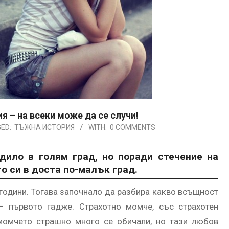
я – на всеки може да се случи!
ED:
ТЪЖНА ИСТОРИЯ
WITH:
0 COMMENTS
дило в голям град, но поради стечение на
 си в доста по-малък град.
одини. Тогава започнало да разбира какво всъщност
 първото гадже. Страхотно момче, със страхотен
момчето страшно много се обичали, но тази любов