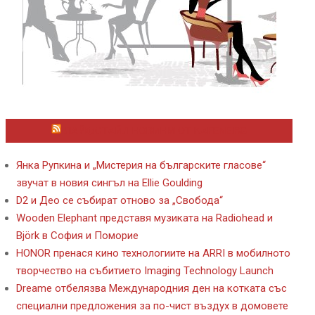
ЛАЙФСТАЙЛ НОВИНИ ОТ KAFENE.BG
Янка Рупкина и „Мистерия на българските гласове“
звучат в новия сингъл на Ellie Goulding
D2 и Део се събират отново за „Свобода“
Wooden Elephant представя музиката на Radiohead и
Björk в София и Поморие
HONOR пренася кино технологиите на ARRI в мобилното
творчество на събитието Imaging Technology Launch
Dreame отбелязва Международния ден на котката със
специални предложения за по-чист въздух в домовете