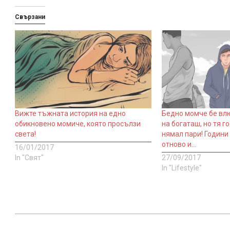
Свързани
Вижте тъжната история на едно
Бедно момче бе вл
обикновено момиче, която просълзи
на богаташ, но тя г
света!
нямал пари! Години
отново и…
16/01/2017
In "Свят"
27/09/2017
In "Lifestyle"
2017-