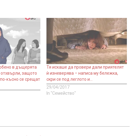
юбено в дъщерята
Тя искаше да провери дали приятелят
о отхвърли, защото
ѝ изневерява – написа му бележка,
 по-късно се срещат
скри се под леглото и…
29/04/2017
In "Семейство"