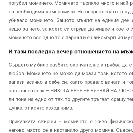
погубил момичето. Момичето търпяло много и най-р
са необходими компромиси. Но непрекъснатото чуд
убивало момичето. Защото мъжът на единия ден с
нещо за него, за което си струва да живее и което 
момичето все едно то е парцал и е най-смъртния му в
И тази последна вечер отношението на мъ
Сърцето му било разбито окончателно и трябва да с
любов. Момичето не може да мрази този, когото о
запази всичко в себе си, както правело винаги и т
постоянен знак – НИКОГА ВЕЧЕ НЕ ВЯРВАЙ НА ЛЮБОВ
ли поне на едно от тях, то другите тръгват срещу т
дупка, от която изход няма.
Приказката свърши – момичето е живо физически
негово място се е настанило друго момиче. Съвсем