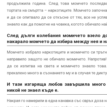
продължила година. След това момчето последва
тортата на смъртта – наркотиците. Момчето започнал
и да се опитвало да се откъсне от тях, все не усп
знаело как да помогне на човека, когото обичало на
След дълги колебания момичето взело до
накарало момчето да избира между нея и н
Момчето избрало наркотиците и момичето си тръгна
направило защото не обичало момичето. Напротив!
да се изпитва на света и момичето знаело това
прекалено много в съзнанието му и в случая те дикт
И тази изгаряща любов завършила много 
никoй не знаел къде е.
Накрая го намерили в една канавка със свръх доза 