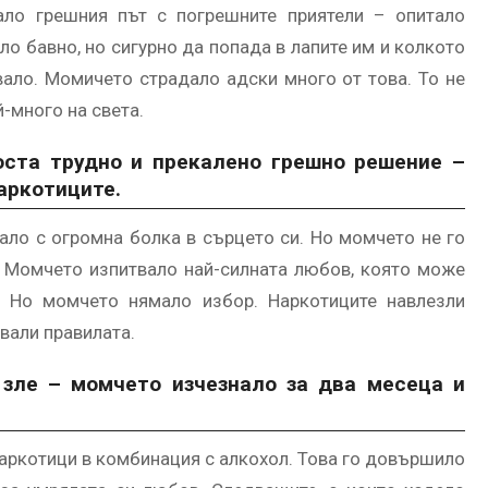
ло грешния път с погрешните приятели – опитало
о бавно, но сигурно да попада в лапите им и колкото
явало. Момичето страдало адски много от това. То не
й-много на света.
ста трудно и прекалено грешно решение –
аркотиците.
ло с огромна болка в сърцето си. Но момчето не го
 Момчето изпитвало най-силната любов, която може
. Но момчето нямало избор. Наркотиците навлезли
ували правилата.
зле – момчето изчезнало за два месеца и
наркотици в комбинация с алкохол. Това го довършило