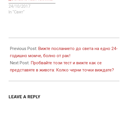
24/10/2017
In "Свят"
2017-
08-
Previous Post:
Вижте посланието до света на едно 24-
16
годишно момче, болно от рак!
Next Post:
Пробвайте този тест и вижте как се
представяте в живота: Колко черни точки виждате?
LEAVE A REPLY