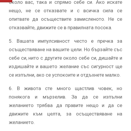
около вас, така и спрямо себе си. Ако искате
нещо, не се отказвате и с всичка сила се
опитвате да осъществите замисленото. Не се
отказвайте, движите се в правилната посока.
5. Вашата импулсивност често е пречка за
осъществяване на вашите цели. Но бързайте със
себе си, нито с другите около себе си, дишайте и
издишайте и вашето желание със сигурност ще
се изпълни, ако се успокоите и отдъхнете малко.
6. В живота сте много щастлив човек, но
понякога и мързелив. За да се изпълни
желанието трябва да правите нещо и да се
движите към целта, за осъществяване на
желанието.