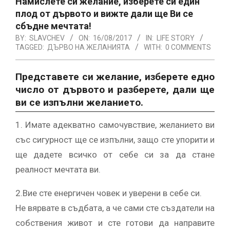
Намислете си желание, изберете си един
плод от дървото и вижте дали ще Ви се
сбъдне мечтата!
BY:
SLAVCHEV
ON:
16/08/2017
IN:
LIFE STORY
TAGGED:
ДЪРВО НА ЖЕЛАНИЯТА
WITH:
0 COMMENTS
Представете си желание, изберете едно
число от дървото и разберете, дали ще
ви се изпълни желанието.
1. Имате адекватно самочувствие, желанието ви
със сигурност ще се изпълни, защо сте упорити и
ще дадете всичко от себе си за да стане
реалност мечтата ви.
2.Вие сте енергичен човек и уверени в себе си.
Не вярвате в съдбата, а че сами сте създатели на
собствения живот и сте готови да направите