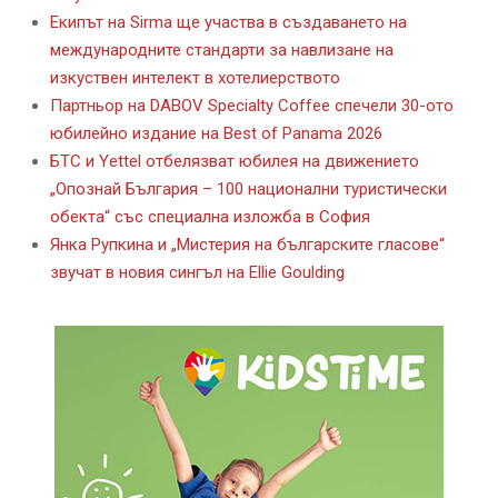
Екипът на Sirma ще участва в създаването на
международните стандарти за навлизане на
изкуствен интелект в хотелиерството
Партньор на DABOV Specialty Coffee спечели 30-ото
юбилейно издание на Best of Panama 2026
БТС и Yettel отбелязват юбилея на движението
„Опознай България – 100 национални туристически
обекта“ със специална изложба в София
Янка Рупкина и „Мистерия на българските гласове“
звучат в новия сингъл на Ellie Goulding