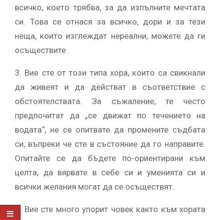
всичко, което трябва, за да изпълните мечтата
си. Това се отнася за всичко, дори и за тези
неща, които изглеждат нереални, можете да ги
осъществите .
3. Вие сте от този типа хора, които са свикнали
да живеят и да действат в съответствие с
обстоятелствата. За съжаление, те често
предпочитат да „се движат по течението на
водата“, не се опитвате да промените съдбата
си, въпреки че сте в състояние да го направите.
Опитайте се да бъдете по-ориентирани към
целта, да вярвате в себе си и уменията си и
всички желания могат да се осъществят.
4. Вие сте много упорит човек както към хората