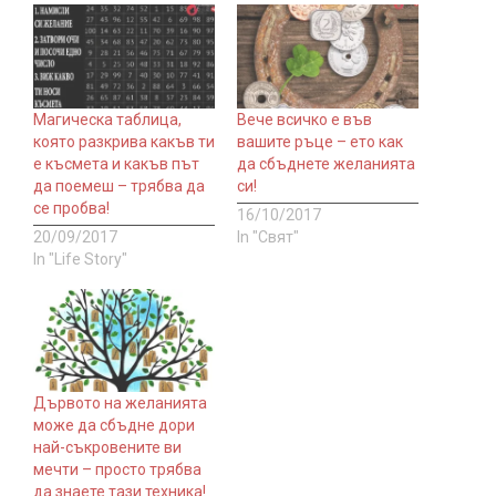
Магическа таблица,
Вече всичко е във
която разкрива какъв ти
вашите ръце – ето как
е късмета и какъв път
да сбъднете желанията
да поемеш – трябва да
си!
се пробва!
16/10/2017
20/09/2017
In "Свят"
In "Life Story"
Дървото на желанията
може да сбъдне дори
най-съкровените ви
мечти – просто трябва
да знаете тази техника!