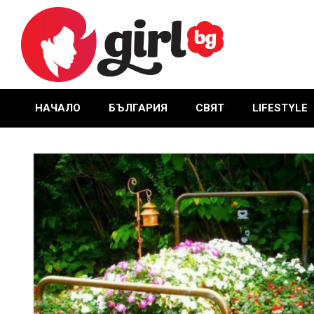
Skip
to
content
GIRL.BG
НАЧАЛО
БЪЛГАРИЯ
СВЯТ
LIFESTYLE
Primary
Navigation
Menu