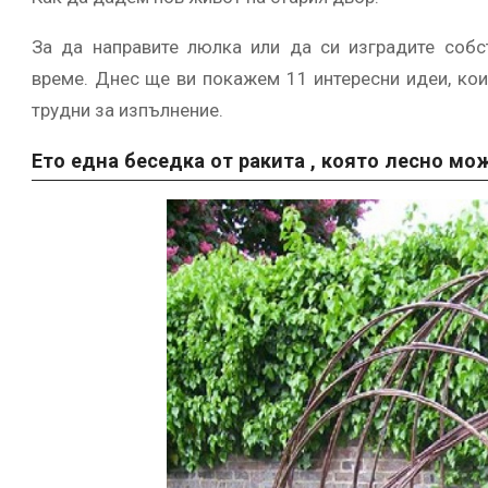
За да направите люлка или да си изградите собс
време. Днес ще ви покажем 11 интересни идеи, коит
трудни за изпълнение.
Ето една беседка от ракита , която лесно мо