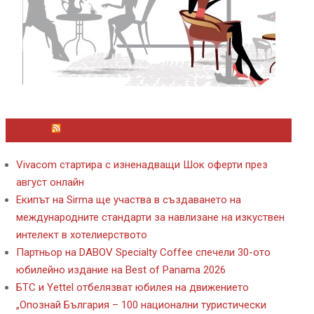
ЛАЙФСТАЙЛ НОВИНИ ОТ KAFENE.BG
Vivacom стартира с изненадващи Шок оферти през
август онлайн
Екипът на Sirma ще участва в създаването на
международните стандарти за навлизане на изкуствен
интелект в хотелиерството
Партньор на DABOV Specialty Coffee спечели 30-ото
юбилейно издание на Best of Panama 2026
БТС и Yettel отбелязват юбилея на движението
„Опознай България – 100 национални туристически