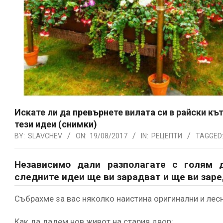
Искате ли да превърнете вилата си в райски к
тези идеи (снимки)
BY:
SLAVCHEV
ON:
19/08/2017
IN:
РЕЦЕПТИ
TAGGED
Независимо дали разполагате с голям 
следните идеи ще ви зарадват и ще ви зар
Събрахме за вас няколко наистина оригинални и лесн
Как да дадем нов живот на стария двор: