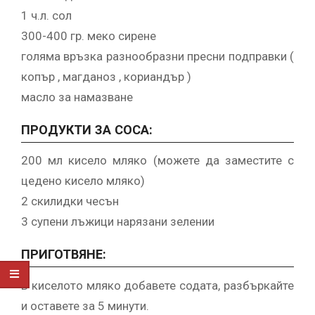
1 ч.л. сол
300-400 гр. меко сирене
голяма връзка разнообразни пресни подправки (
копър , магданоз , кориандър )
масло за намазване
ПРОДУКТИ ЗА СОСА:
200 мл кисело мляко (можете да заместите с
цедено кисело мляко)
2 скилидки чесън
3 супени лъжици нарязани зелении
ПРИГОТВЯНЕ:
В киселото мляко добавете содата, разбъркайте
и оставете за 5 минути.