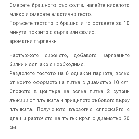
Смесете брашното със солта, налейте киселото
мляко и омесете еластично тесто.
Поръсете тестото с брашно и го оставете за 10
минути, покрито с кърпа или фолио.
ароматни пърленки
Настържете сиренето, добавете нарязаните
билки и сол, ако е необходимо.
Разделете тестото на 6 еднакви парчета, всяко
от които оформете на питка с диаметър 10 cm.
Сложете в центъра на всяка питка 2 супени
лъжици от плънката и прищипете ръбовете върху
плънката. Полученото вързопче сплескайте с
длан и разточете на тънък кръг с диаметър 20
см.