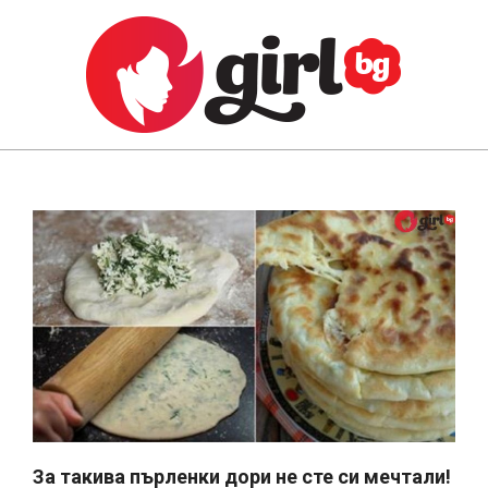
Skip
to
content
GIRL.BG
Primary
Navigation
Menu
За такива пърленки дори не сте си мечтали!