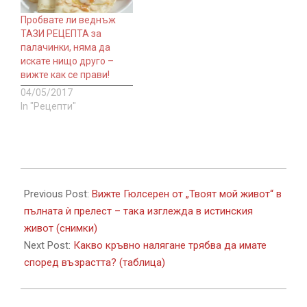
Пробвате ли веднъж
ТАЗИ РЕЦЕПТА за
палачинки, няма да
искате нищо друго –
вижте как се прави!
04/05/2017
In "Рецепти"
2017-
08-
Previous Post:
Вижте Гюлсерен от „Твоят мой живот“ в
21
пълната ѝ прелест – така изглежда в истинския
живот (снимки)
Next Post:
Какво кръвно налягане трябва да имате
според възрастта? (таблица)