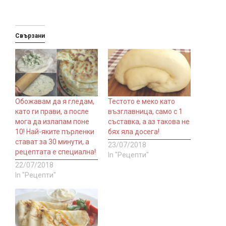
Свързани
Обожавам да я гледам,
Тестото е меко като
като ги прави, а после
възглавница, само с 1
мога да излапам поне
съставка, а аз такова не
10! Най-яките пърленки
бях яла досега!
стават за 30 минути, а
23/07/2018
рецептата е специална!
In "Рецепти"
22/07/2018
In "Рецепти"