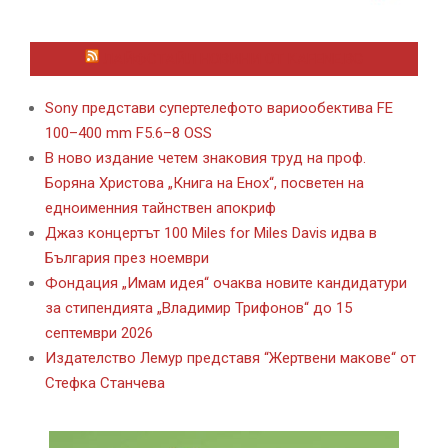
ЛАЙФСТАЙЛ НОВИНИ ОТ KAFENE.BG
Sony представи супертелефото вариообектива FE
100–400 mm F5.6–8 OSS
В ново издание четем знаковия труд на проф.
Боряна Христова „Книга на Енох“, посветен на
едноименния тайнствен апокриф
Джаз концертът 100 Miles for Miles Davis идва в
България през ноември
Фондация „Имам идея“ очаква новите кандидатури
за стипендията „Владимир Трифонов“ до 15
септември 2026
Издателство Лемур представя “Жертвени макове“ от
Стефка Станчева