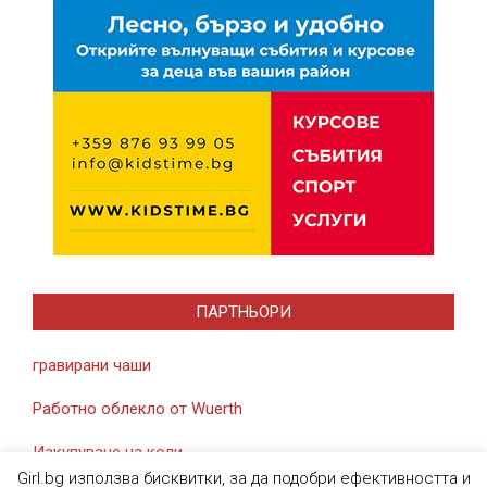
ПАРТНЬОРИ
гравирани чаши
Работно облекло от Wuerth
Изкупуване на коли
Girl.bg използва бисквитки, за да подобри ефективността и