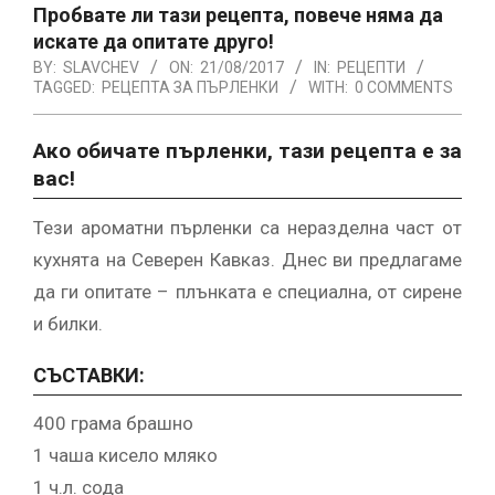
Пробвате ли тази рецепта, повече няма да
искате да опитате друго!
BY:
SLAVCHEV
ON:
21/08/2017
IN:
РЕЦЕПТИ
TAGGED:
РЕЦЕПТА ЗА ПЪРЛЕНКИ
WITH:
0 COMMENTS
Ако обичате пърленки, тази рецепта е за
вас!
Тези ароматни пърленки са неразделна част от
кухнята на Северен Кавказ. Днес ви предлагаме
да ги опитате – плънката е специална, от сирене
и билки.
СЪСТАВКИ:
400 грама брашно
1 чаша кисело мляко
1 ч.л. сода