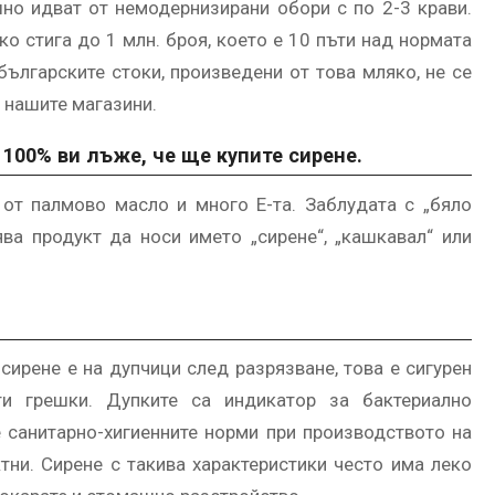
но идват от немодернизирани обори с по 2-3 крави.
о стига до 1 млн. броя, което е 10 пъти над нормата
българските стоки, произведени от това мляко, не се
в нашите магазини.
 100% ви лъже, че ще купите сирене.
 от палмово масло и много Е-та. Заблудата с „бяло
ва продукт да носи името „сирене“, „кашкавал“ или
сирене е на дупчици след разрязване, това е сигурен
и грешки. Дупките са индикатор за бактериално
че санитарно-хигиенните норми при производството на
тни. Сирене с такива характеристики често има леко