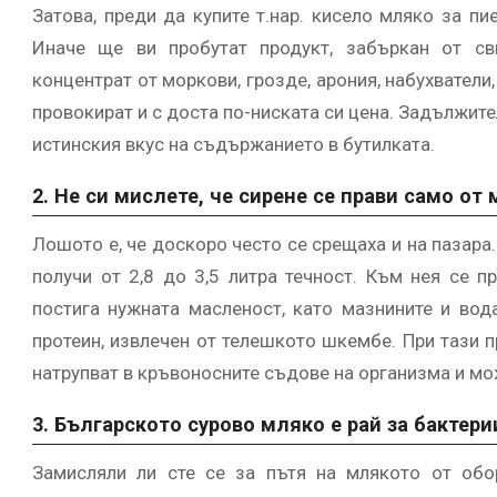
Затова, преди да купите т.нар. кисело мляко за пи
Иначе ще ви пробутат продукт, забъркан от св
концентрат от моркови, грозде, арония, набухватели
провокират и с доста по-ниската си цена. Задължител
истинския вкус на съдържанието в бутилката.
2. Не си мислете, че сирене се прави само от
Лошото е, че доскоро често се срещаха и на пазара. 
получи от 2,8 до 3,5 литра течност. Към нея се п
постига нужната масленост, като мазнините и вод
протеин, извлечен от телешкото шкембе. При тази п
натрупват в кръвоносните съдове на организма и мо
3. Българското сурово мляко е рай за бактери
Замисляли ли сте се за пътя на млякото от обо