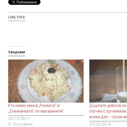
LIKE THIS:
Свързани
Ето какво има в „Руската“ и
Дърпате дявола за 
„Снежанката“ по магазините!
случва с организма 
всеки ден – грози в
22/12/2017
In "България"
23/09/2018