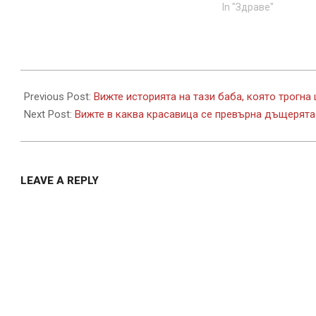
In "Здраве"
2017-
08-
Previous Post:
Вижте историята на тази баба, която трогна 
23
Next Post:
Вижте в каква красавица се превърна дъщерята
LEAVE A REPLY