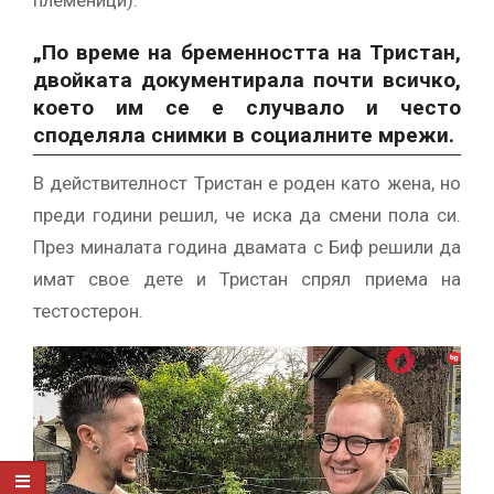
„По време на бременността на Тристан,
двойката документирала почти всичко,
което им се е случвало и често
споделяла снимки в социалните мрежи.
В действителност Тристан е роден като жена, но
преди години решил, че иска да смени пола си.
През миналата година двамата с Биф решили да
имат свое дете и Тристан спрял приема на
тестостерон.