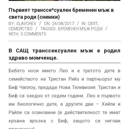
Първият транссе*суален бременен мъж в
света роди (снимки)
BY:
SLAVCHEV
ON:
24/08/2017
IN:
СВЯТ
,
СЕМЕЙСТВО
TAGGED:
БРЕМЕНЕН МЪЖ РОДИ
WITH:
0 COMMENTS
В САЩ транссексуален мъж е родил
здраво момченце.
Бебето носи името Лео и е третото дете в
семейството на Тристан Рийз и партньорът му
Биф Чаплоу, предаде Нова Телевизия. Тристан и
Биф са заедно от седем години. Лео е първото
им биологично дете, а другите две – Хейли и
Райли са осиновени (в действителност те имат
кръвна връзка с Биф, защото са негови
племеници).