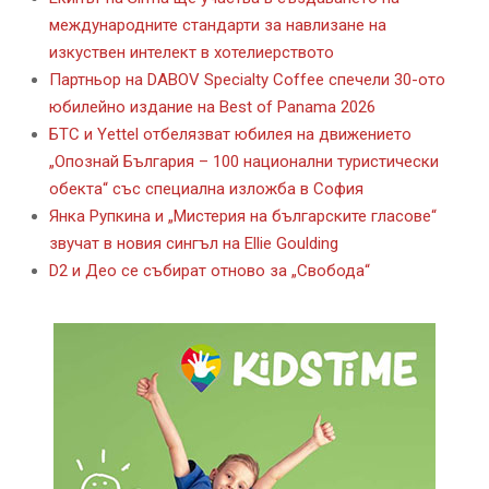
международните стандарти за навлизане на
изкуствен интелект в хотелиерството
Партньор на DABOV Specialty Coffee спечели 30-ото
юбилейно издание на Best of Panama 2026
БТС и Yettel отбелязват юбилея на движението
„Опознай България – 100 национални туристически
обекта“ със специална изложба в София
Янка Рупкина и „Мистерия на българските гласове“
звучат в новия сингъл на Ellie Goulding
D2 и Део се събират отново за „Свобода“