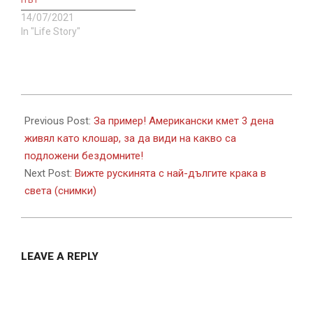
14/07/2021
In "Life Story"
2017-
08-
Previous Post:
За пример! Американски кмет 3 дена
24
живял като клошар, за да види на какво са
подложени бездомните!
Next Post:
Вижте рускинята с най-дългите крака в
света (снимки)
LEAVE A REPLY