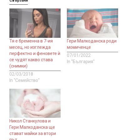
Свързани
Тя е бременна в 7-ия
Гери Малкоданска роди
месец, но изглежда
момиченце
перфектно и феновете ѝ
07/01/2022
се чудят какво става
In "България"
(снимки)
02/03/2018
In "Семейство"
Никол Станкулова и
Гери Малкоданска ще
стават майки за втори
път