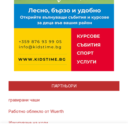
ПАРТНЬОРИ
гравирани чаши
Работно облекло от Wuerth
Изкупуване на коли