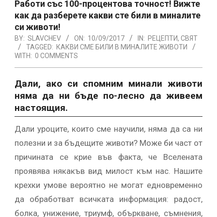
Работи със 100-процентова точност! Вижте
как да разберете какви сте били в миналите
си животи!
BY:
SLAVCHEV
ON:
10/09/2017
IN:
РЕЦЕПТИ
,
СВЯТ
TAGGED:
КАКВИ СМЕ БИЛИ В МИНАЛИТЕ ЖИВОТИ
WITH:
0 COMMENTS
Дали, ако си спомним минали животи
няма да ни бъде по-лесно да живеем
настоящия.
Дали уроците, които сме научили, няма да са ни
полезни и за бъдещите животи? Може би част от
причината се крие във факта, че Вселената
проявява някакъв вид милост към нас. Нашите
крехки умове вероятно не могат едновременно
да обработват всичката информация: радост,
болка, унижение, триумф, объркване, съмнения,