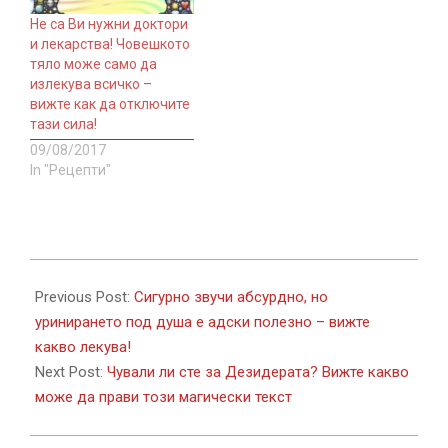
Не са Ви нужни доктори
и лекарства! Човешкото
тяло може само да
излекува всичко –
вижте как да отключите
тази сила!
09/08/2017
In "Рецепти"
2017-
09-
Previous Post:
Сигурно звучи абсурдно, но
10
уринирането под душа е адски полезно – вижте
какво лекува!
Next Post:
Чували ли сте за Дезидерата? Вижте какво
може да прави този магически текст