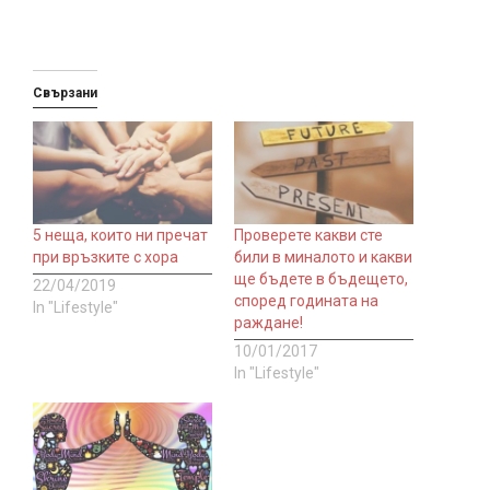
Свързани
5 неща, които ни пречат
Проверете какви сте
при връзките с хора
били в миналото и какви
ще бъдете в бъдещето,
22/04/2019
според годината на
In "Lifestyle"
раждане!
10/01/2017
In "Lifestyle"