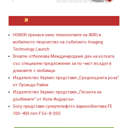
ЛАЙФСТАЙЛ НОВИНИ ОТ KAFENE.BG
HONOR пренася кино технологиите на ARRI в
мобилното творчество на събитието Imaging
Technology Launch
Dreame отбелязва Международния ден на котката
със специални предложения за по-чист въздух в
домовете с любимци
Издателство Хермес представя „Среднощната роза“
от Лусинда Райли
Издателство Хермес представя „Песента на
дълбините“ от Кели Андерсън
Sony представи супертелефото вариообектива FE
100–400 mm F5.6–8 OSS