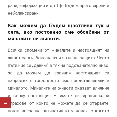
рани, информация и др. Ще бъдем претоварени и
небалансирани.
Как можем да бъдем щастливи тук и
сега, ако постоянно сме обсебени от
миналите си животи.
Всички спомени от миналите и настоящият ни
живот са дълбоко пазени за наша защита. Често
пъти ние се „давим“ в тях на подсъзнателно ниво,
за да можем да сравним настоящият си
напредък с това, което сме представлявали в
миналото. Миналите ни животи оказват влияние
и върху настоящия – имате ли ирационални
страхове, от които не можете да се отървете,
почти внезапна антипатия към човек, с когото