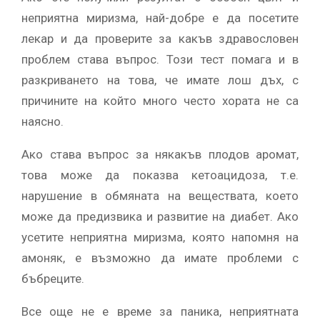
неприятна миризма, най-добре е да посетите
лекар и да проверите за какъв здравословен
проблем става въпрос. Този тест помага и в
разкриването на това, че имате лош дъх, с
причините на който много често хората не са
наясно.
Ако става въпрос за някакъв плодов аромат,
това може да показва кетоацидоза, т.е.
нарушение в обмяната на веществата, което
може да предизвика и развитие на диабет. Ако
усетите неприятна миризма, която напомня на
амоняк, е възможно да имате проблеми с
бъбреците.
Все още не е време за паника, неприятната