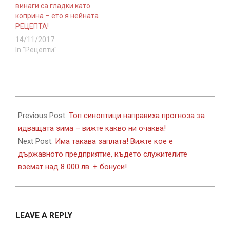
винаги са гладки като
коприна – ето я нейната
РЕЦЕПТА!
14/11/2017
In "Рецепти"
2017-
09-
Previous Post:
Топ синоптици направиха прогноза за
13
идващата зима – вижте какво ни очаква!
Next Post:
Има такава заплата! Вижте кое е
държавното предприятие, където служителите
вземат над 8 000 лв. + бонуси!
LEAVE A REPLY