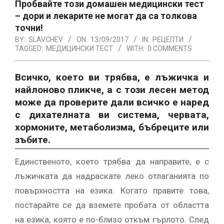
Пробвайте този домашен медицински тест
– дори и лекарите не могат да са толкова
точни!
BY:
SLAVCHEV
ON:
13/09/2017
IN:
РЕЦЕПТИ
TAGGED:
МЕДИЦИНСКИ ТЕСТ
WITH:
0 COMMENTS
Всичко, което ви трябва, е лъжичка и
найлоново пликче, а с този лесен метод
може да проверите дали всичко е наред
с дихателната ви система, червата,
хормоните, метаболизма, бъбреците или
зъбите.
Единственото, което трябва да направите, е с
лъжичката да надраскате леко отлаганията по
повърхността на езика. Когато правите това,
постарайте се да вземете пробата от областта
на езика, която е по-близо откъм гърлото. След