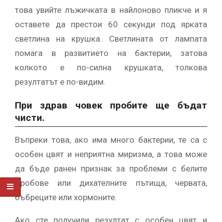
това увийте лъжичката в найлоново пликче и я
оставете да престои 60 секунди под ярката
светлина на крушка. Светлината от лампата
помага в развитието на бактерии, затова
колкото е по-силна крушката, толкова
резултатът е по-видим.
При здрав човек пробите ще бъдат
чисти.
Въпреки това, ако има много бактерии, те са с
особен цвят и неприятна миризма, а това може
да бъде ранен признак за проблеми с белите
дробове или дихателните пътища, червата,
бъбреците или хормоните.
Ако сте получили резултат с особен цвят и