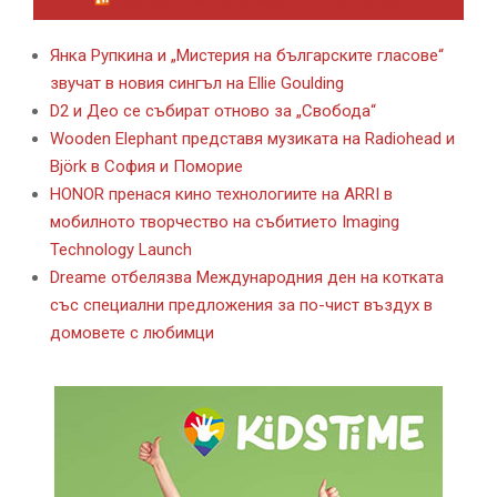
ЛАЙФСТАЙЛ НОВИНИ ОТ KAFENE.BG
Янка Рупкина и „Мистерия на българските гласове“
звучат в новия сингъл на Ellie Goulding
D2 и Део се събират отново за „Свобода“
Wooden Elephant представя музиката на Radiohead и
Björk в София и Поморие
HONOR пренася кино технологиите на ARRI в
мобилното творчество на събитието Imaging
Technology Launch
Dreame отбелязва Международния ден на котката
със специални предложения за по-чист въздух в
домовете с любимци