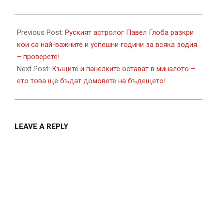
2017-
09-
Previous Post:
Руският астролог Павел Глоба разкри
14
кои са най-важните и успешни години за всяка зодия
– проверете!
Next Post:
Къщите и панелките остават в миналото –
ето това ще бъдат домовете на бъдещето!
LEAVE A REPLY