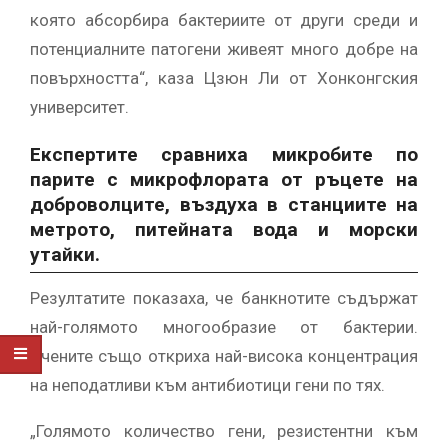
която абсорбира бактериите от други среди и
потенциалните патогени живеят много добре на
повърхността“, каза Цзюн Ли от Хонконгския
университет.
Експертите сравниха микробите по
парите с микрофлората от ръцете на
доброволците, въздуха в станциите на
метрото, питейната вода и морски
утайки.
Резултатите показаха, че банкнотите съдържат
най-голямото многообразие от бактерии.
Учените също откриха най-висока концентрация
на неподатливи към антибиотици гени по тях.
„Голямото количество гени, резистентни към