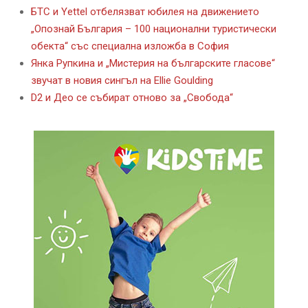
БТС и Yettel отбелязват юбилея на движението
„Опознай България – 100 национални туристически
обекта“ със специална изложба в София
Янка Рупкина и „Мистерия на българските гласове“
звучат в новия сингъл на Ellie Goulding
D2 и Део се събират отново за „Свобода“