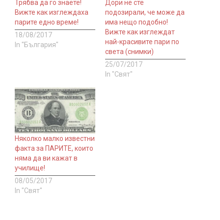
Трябва да го знаете!
Дори не сте
Вижте как изглеждаха
подозирали, че може да
парите едно време!
има нещо подобно!
Вижте как изглеждат
18/08/2017
най-красивите пари по
In "България"
света (снимки)
25/07/2017
In "Свят"
Няколко малко известни
факта за ПАРИТЕ, които
няма да ви кажат в
училище!
08/05/2017
In "Свят"