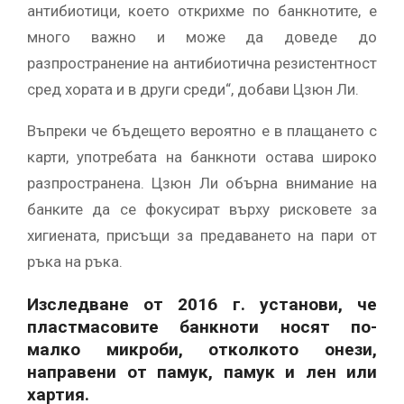
антибиотици, което открихме по банкнотите, е
много важно и може да доведе до
разпространение на антибиотична резистентност
сред хората и в други среди“, добави Цзюн Ли.
Въпреки че бъдещето вероятно е в плащането с
карти, употребата на банкноти остава широко
разпространена. Цзюн Ли обърна внимание на
банките да се фокусират върху рисковете за
хигиената, присъщи за предаването на пари от
ръка на ръка.
Изследване от 2016 г. установи, че
пластмасовите банкноти носят по-
малко микроби, отколкото онези,
направени от памук, памук и лен или
хартия.