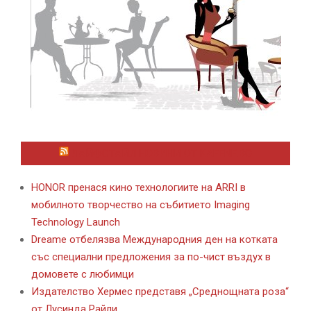
ЛАЙФСТАЙЛ НОВИНИ ОТ KAFENE.BG
HONOR пренася кино технологиите на ARRI в
мобилното творчество на събитието Imaging
Technology Launch
Dreame отбелязва Международния ден на котката
със специални предложения за по-чист въздух в
домовете с любимци
Издателство Хермес представя „Среднощната роза“
от Лусинда Райли