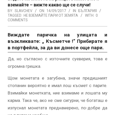
вземайте – вижте какво ще се случи!
BY:
SLAVCHEV
ON:
14/09/2017
IN:
БЪЛГАРИЯ
TAGGED:
НЕ ВЗЕМАЙТЕ ПАРИ ОТ ЗЕМЯТА
WITH:
0
COMMENTS
Виждате паричка на улицата и
възкликвате: „ Късметче !“ Прибирате я
в портфейла, за да ви донесе още пари.
Да, но съгласно с източните суеверия, това е
огромна грешка.
Щом монетата е загубена, значи предишният
стопанин вероятно е имал лош късмет с парите.
Взимайки монетката, ние взимаме и лошата му
карма. Така че, ако не сме сигурни, че богаташ е
изпуснал монетата преднамерено, по-добре да