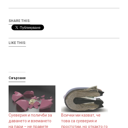
SHARE THIS:
LIKE THIS:
Свързани
Суеверия и поличби за
Всички ми казват, че
даването и вземането
това са суеверия и
на пари – не правете
простотии, но откакто го