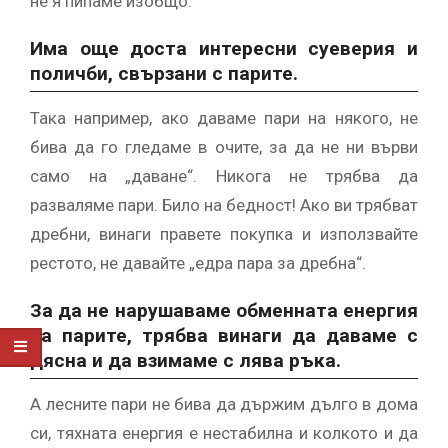
не я пипаме изобщо.
Има още доста интересни суеверия и
поличби, свързани с парите.
Така например, ако даваме пари на някого, не
бива да го гледаме в очите, за да не ни върви
само на „даване“. Никога не трябва да
разваляме пари. Било на бедност! Ако ви трябват
дребни, винаги правете покупка и използвайте
рестото, не давайте „едра пара за дребна“.
За да не нарушаваме обменната енергия
на парите, трябва винаги да даваме с
дясна и да взимаме с лява ръка.
А лесните пари не бива да държим дълго в дома
си, тяхната енергия е нестабилна и колкото и да