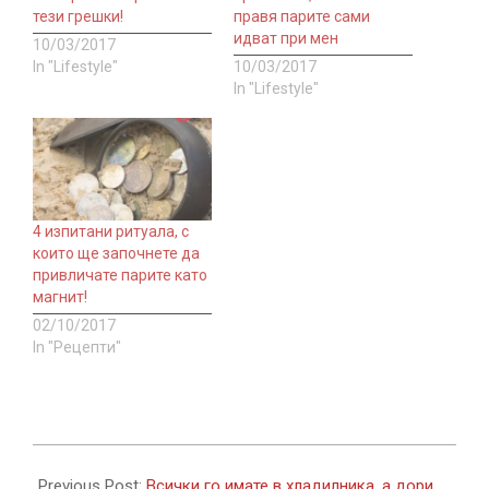
тези грешки!
правя парите сами
идват при мен
10/03/2017
In "Lifestyle"
10/03/2017
In "Lifestyle"
4 изпитани ритуала, с
които ще започнете да
привличате парите като
магнит!
02/10/2017
In "Рецепти"
2017-
09-
Previous Post:
Всички го имате в хладилника, а дори