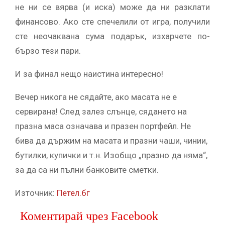
не ни се вярва (и иска) може да ни разклати
финансово. Ако сте спечелили от игра, получили
сте неочаквана сума подарък, изхарчете по-
бързо тези пари.
И за финал нещо наистина интересно!
Вечер никога не сядайте, ако масата не е
сервирана! След залез слънце, сядането на
празна маса означава и празен портфейл. Не
бива да държим на масата и празни чаши, чинии,
бутилки, купички и т.н. Изобщо „празно да няма“,
за да са ни пълни банковите сметки.
Източник:
Петел.бг
Коментирай чрез Facebook