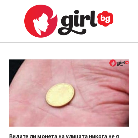
Skip
to
content
GIRL.BG
Primary
Navigation
Menu
Видите ли монета на улицата никога не я