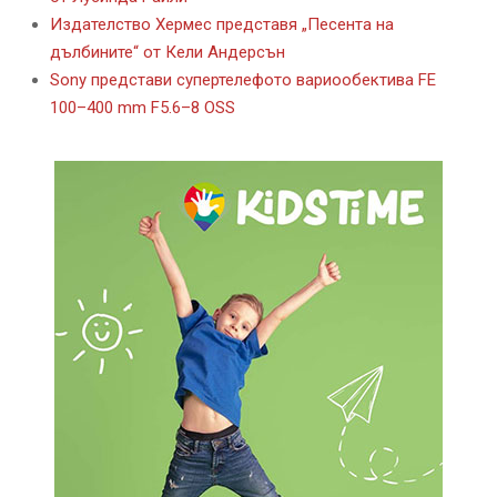
Издателство Хермес представя „Песента на
дълбините“ от Кели Андерсън
Sony представи супертелефото вариообектива FE
100–400 mm F5.6–8 OSS