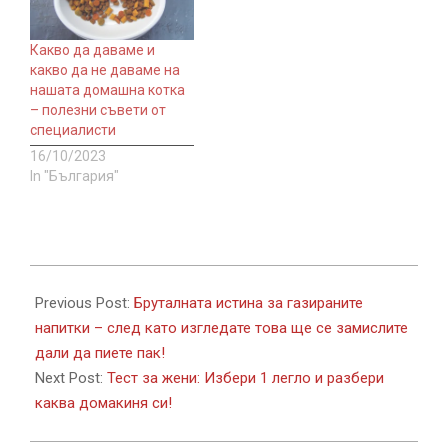
Какво да даваме и
какво да не даваме на
нашата домашна котка
– полезни съвети от
специалисти
16/10/2023
In "България"
2017-
09-
Previous Post:
Бруталната истина за газираните
18
напитки – след като изгледате това ще се замислите
дали да пиете пак!
Next Post:
Тест за жени: Избери 1 легло и разбери
каква домакиня си!