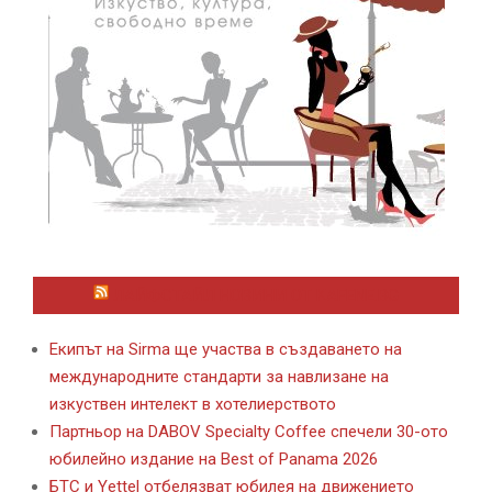
ЛАЙФСТАЙЛ НОВИНИ ОТ KAFENE.BG
Екипът на Sirma ще участва в създаването на
международните стандарти за навлизане на
изкуствен интелект в хотелиерството
Партньор на DABOV Specialty Coffee спечели 30-ото
юбилейно издание на Best of Panama 2026
БТС и Yettel отбелязват юбилея на движението