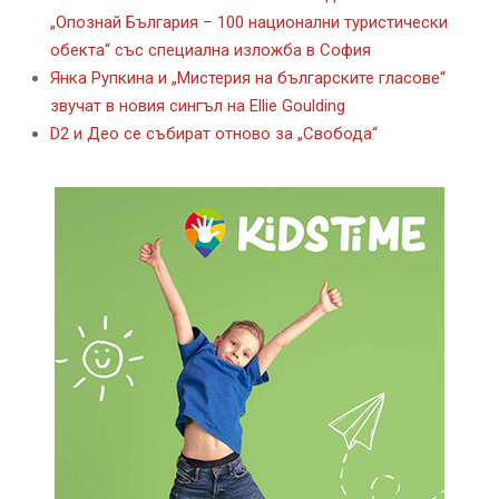
„Опознай България – 100 национални туристически
обекта“ със специална изложба в София
Янка Рупкина и „Мистерия на българските гласове“
звучат в новия сингъл на Ellie Goulding
D2 и Део се събират отново за „Свобода“