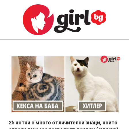
Skip
to
content
GIRL.BG
Primary
Navigation
Menu
25 котки с много отличителни знаци, които