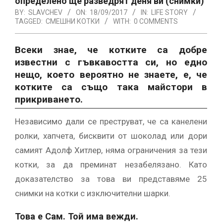
определено ще разведрят деня ви (снимки)
BY:
SLAVCHEV
ON:
18/09/2017
IN:
LIFE STORY
TAGGED:
СМЕШНИ КОТКИ
WITH:
0 COMMENTS
Всеки знае, че котките са добре
известни с гъвкавостта си, но едно
нещо, което вероятно не знаете, е, че
котките са също така майстори в
прикриването.
Независимо дали се преструват, че са канелени
ролки, хапчета, бисквити от шоколад или дори
самият Адолф Хитлер, няма ограничения за тези
котки, за да преминат незабелязано. Като
доказателство за това ви представяме 25
снимки на котки с изключителни шарки.
Това е Сам. Той има вежди.