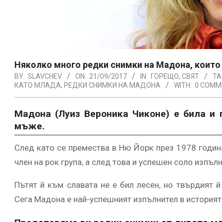
Няколко много редки снимки на Мадона, които 
BY:
SLAVCHEV
ON:
21/09/2017
IN:
ГОРЕЩО
,
СВЯТ
TA
КАТО МЛАДА
,
РЕДКИ СНИМКИ НА МАДОНА
WITH:
0 COMM
Мадона (Луиз Вероника Чиконе) е била и
мъже.
След като се премества в Ню Йорк през 1978 година
член на рок група, а след това и успешен соло изпълн
Пътят й към славата не е бил лесен, но твърдият й
Сега Мадона е най-успешният изпълнител в историята