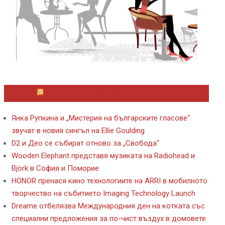
ЛАЙФСТАЙЛ НОВИНИ ОТ KAFENE.BG
Янка Рупкина и „Мистерия на българските гласове“
звучат в новия сингъл на Ellie Goulding
D2 и Део се събират отново за „Свобода“
Wooden Elephant представя музиката на Radiohead и
Björk в София и Поморие
HONOR пренася кино технологиите на ARRI в мобилното
творчество на събитието Imaging Technology Launch
Dreame отбелязва Международния ден на котката със
специални предложения за по-чист въздух в домовете