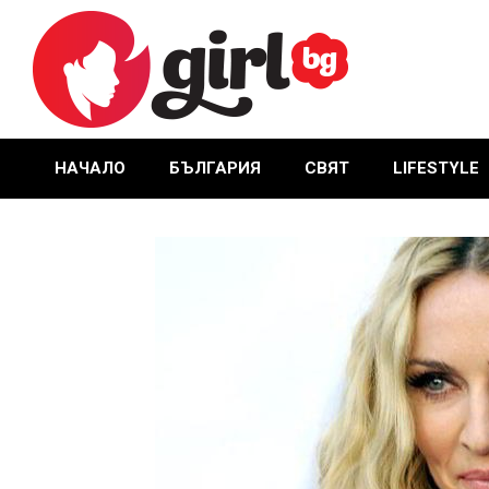
Skip
to
content
GIRL.BG
НАЧАЛО
БЪЛГАРИЯ
СВЯТ
LIFESTYLE
Primary
Navigation
Menu