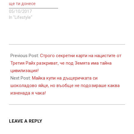
ще ти донесе
05/10/2017
In "Lifestyle"
2017-
09-
Previous Post:
Строго секретни карти на нацистите от
22
Третия Райх разкриват, че под Земята има тайна
цивилизация!
Next Post:
Майка купи на дъщеричката си
шоколадово яйце, но въобще не подозираше каква
изненада я чака!
LEAVE A REPLY