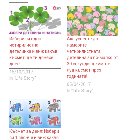
Избери си една
Ако успеете да
четирилистна
намерите
детелинка и виж какъв
четирилистната
късмет ще ти донесе
детелина за по-малко от
днес!
30 секунди ще имате
луд късмет през
15/10/2017
годината!
In "Life Story"
05/04/2017
In "Life Story"
Късмет за деня: Избери
си 1 слонче и виж какво