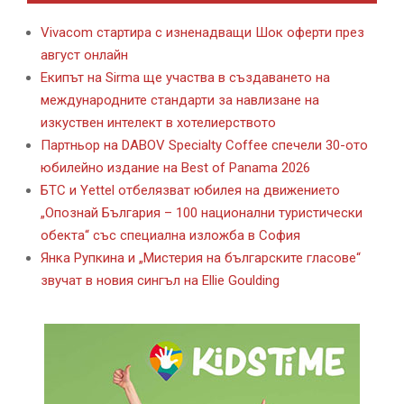
Vivacom стартира с изненадващи Шок оферти през
август онлайн
Екипът на Sirma ще участва в създаването на
международните стандарти за навлизане на
изкуствен интелект в хотелиерството
Партньор на DABOV Specialty Coffee спечели 30-ото
юбилейно издание на Best of Panama 2026
БТС и Yettel отбелязват юбилея на движението
„Опознай България – 100 национални туристически
обекта“ със специална изложба в София
Янка Рупкина и „Мистерия на българските гласове“
звучат в новия сингъл на Ellie Goulding