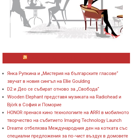
ЛАЙФСТАЙЛ НОВИНИ ОТ KAFENE.BG
Янка Рупкина и „Мистерия на българските гласове“
звучат в новия сингъл на Ellie Goulding
D2 и Део се събират отново за „Свобода“
Wooden Elephant представя музиката на Radiohead и
Björk в София и Поморие
HONOR пренася кино технологиите на ARRI в мобилното
творчество на събитието Imaging Technology Launch
Dreame отбелязва Международния ден на котката със
специални предложения за по-чист въздух в домовете