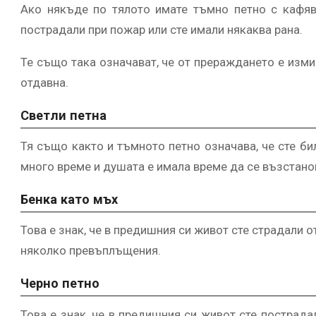
Ако някъде по тялото имате тъмно петно ​​с кафяв
пострадали при пожар или сте имали някаква рана.
Те също така означават, че от прераждането е изми
отдавна.
Светли петна
Тя също както и тъмното петно ​​означава, че сте б
много време и душата е имала време да се възстано
Бенка като мъх
Това е знак, че в предишния си живот сте страдали от
няколко превъплъщения.
Черно петно
Това е знак, че в предишния си живот сте пострад