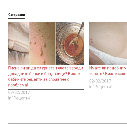
Свързани
Писна ли ви да си криете тялото заради
Имате ли подобни ч
досадните бенки и брадавици? Вижте
тялото? Вижте какв
бабините рецепти за справяне с
02/02/2017
проблема!
In "Рецепти"
08/02/2017
In "Рецепти"
2017-