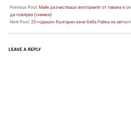
09-
Previous Post:
Майк разчистваше вехториите от тавана и се
23
да повярва (снимки)
Next Post:
23-годишен българин качи баба Райна на автосто
LEAVE A REPLY