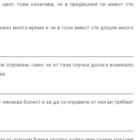
 цвят, това означава, че в предишния си живот сте
нало много време и че в този живот сте дошли много
или отровени, само че от тази случка досега изминало
ви.
 някаква болест и за да се оправите от нея ви трябват
али от куршум Бенка околко която има тъмни кръгове