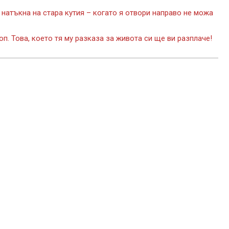
 натъкна на стара кутия – когато я отвори направо не можа
п. Това, което тя му разказа за живота си ще ви разплаче!