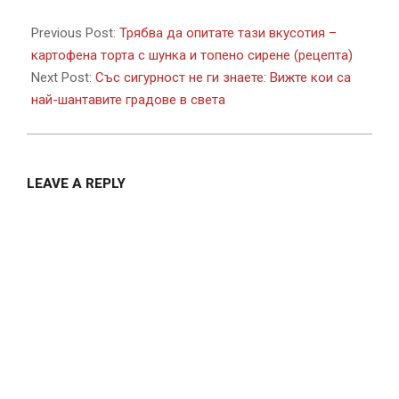
2017-
09-
Previous Post:
Трябва да опитате тази вкусотия –
25
картофена торта с шунка и топено сирене (рецепта)
Next Post:
Със сигурност не ги знаете: Вижте кои са
най-шантавите градове в света
LEAVE A REPLY