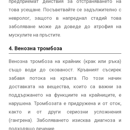
предприемат действия за отстраняването на
това усещане. Посъветвайте се задължително с
невролог, защото в напреднал стадий това
заболяване може да доведе до атрофия на
мускулите на пръстите.
4. Венозна тромбоза
Венозна тромбоза на крайник (крак или ръка)
също води до скованост. Кръвният съсирек
забавя потока на кръвта. По този начин
доставката на вещества, които са важни за
поддържането на функциите на крайниците, е
нарушена. Тромбозата е придружена и от оток,
както и от други сериозни усложнения
(гангрена). Заболяването изисква диагноза и
подходящо лечение.