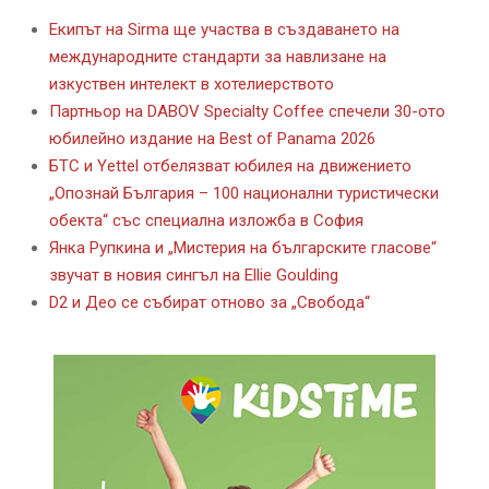
Екипът на Sirma ще участва в създаването на
международните стандарти за навлизане на
изкуствен интелект в хотелиерството
Партньор на DABOV Specialty Coffee спечели 30-ото
юбилейно издание на Best of Panama 2026
БТС и Yettel отбелязват юбилея на движението
„Опознай България – 100 национални туристически
обекта“ със специална изложба в София
Янка Рупкина и „Мистерия на българските гласове“
звучат в новия сингъл на Ellie Goulding
D2 и Део се събират отново за „Свобода“