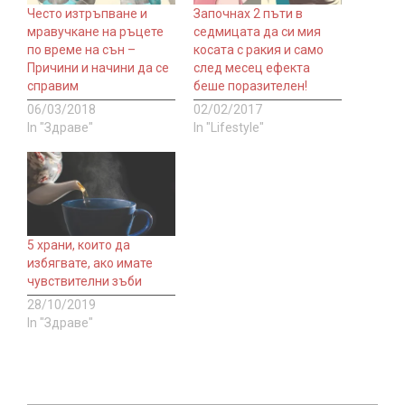
Често изтръпване и
Започнах 2 пъти в
мравучкане на ръцете
седмицата да си мия
по време на сън –
косата с ракия и само
Причини и начини да се
след месец ефекта
справим
беше поразителен!
06/03/2018
02/02/2017
In "Здраве"
In "Lifestyle"
5 храни, които да
избягвате, ако имате
чувствителни зъби
28/10/2019
In "Здраве"