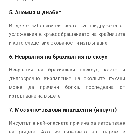
5. Анемия и диабет
И двете заболявания често са придружени от
усложнения в кръвообращението на крайниците
и като следствие скованост и изтръпване.
6. Невралгия на брахиалния плексус
Невралгия на брахиалния плексус, както и
дългосрочно възпаление на околните тъкани
може да причини болка, последвана от
изтръпване на ръцете.
7. Мозъчно-съдови инциденти (инсулт)
Инсултът е най-опасната причина за изтръпване
на ръцете. Ако изтръпването на ръцете е