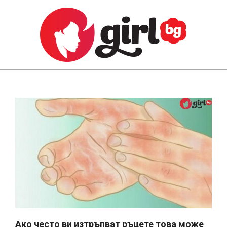
Skip
to
content
GIRL.BG
Primary
Navigation
Menu
Ако често ви изтръпват ръцете това може