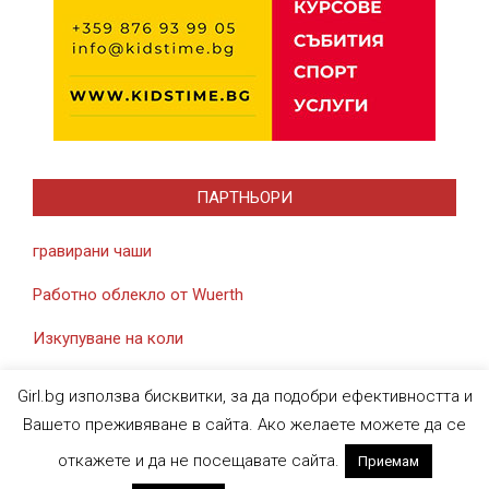
ПАРТНЬОРИ
гравирани чаши
Работно облекло от Wuerth
Изкупуване на коли
Girl.bg използва бисквитки, за да подобри ефективността и
Вашето преживяване в сайта. Ако желаете можете да се
откажете и да не посещавате сайта.
Приемам
Designed using
Magazine News Byte
. Powered by
WordPress
.