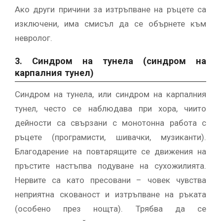
Ако други причини за изтръпване на ръцете са
изключени, има смисъл да се обърнете към
невролог.
3. Синдром на тунела (синдром на
карпалния тунел)
Синдром на тунела, или синдром на карпалния
тунел, често се наблюдава при хора, чиито
дейности са свързани с монотонна работа с
ръцете (програмисти, шивачки, музиканти).
Благодарение на повтарящите се движения на
пръстите настъпва подуване на сухожилията.
Нервите са като пресовани – човек чувства
неприятна скованост и изтръпване на ръката
(особено през нощта). Трябва да се