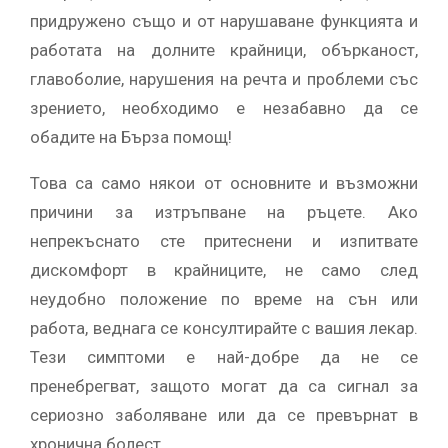
придружено също и от нарушаване функцията и
работата на долните крайници, обърканост,
главоболие, нарушения на речта и проблеми със
зрението, необходимо е незабавно да се
обадите на Бърза помощ!
Това са само някои от основните и възможни
причини за изтръпване на ръцете. Ако
непрекъснато сте притеснени и изпитвате
дискомфорт в крайниците, не само след
неудобно положение по време на сън или
работа, веднага се консултирайте с вашия лекар.
Тези симптоми е най-добре да не се
пренебрегват, защото могат да са сигнал за
сериозно заболяване или да се превърнат в
хронична болест.