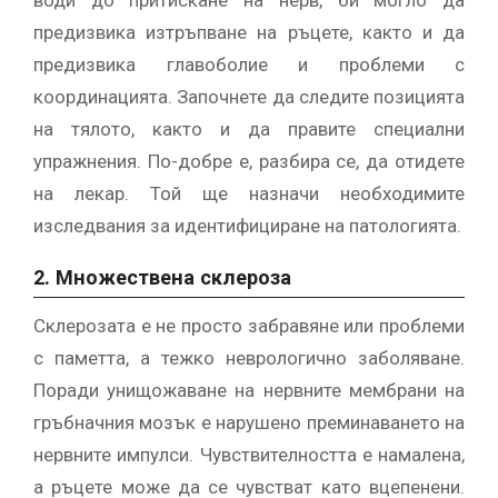
предизвика изтръпване на ръцете, както и да
предизвика главоболие и проблеми с
координацията. Започнете да следите позицията
на тялото, както и да правите специални
упражнения. По-добре е, разбира се, да отидете
на лекар. Той ще назначи необходимите
изследвания за идентифициране на патологията.
2. Множествена склероза
Склерозата е не просто забравяне или проблеми
с паметта, а тежко неврологично заболяване.
Поради унищожаване на нервните мембрани на
гръбначния мозък е нарушено преминаването на
нервните импулси. Чувствителността е намалена,
а ръцете може да се чувстват като вцепенени.