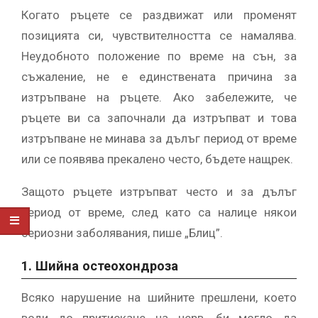
Когато ръцете се раздвижат или променят
позицията си, чувствителността се намалява.
Неудобното положение по време на сън, за
съжаление, не е единствената причина за
изтръпване на ръцете. Ако забележите, че
ръцете ви са започнали да изтръпват и това
изтръпване не минава за дълъг период от време
или се появява прекалено често, бъдете нащрек.
Защото ръцете изтръпват често и за дълъг
период от време, след като са налице някои
сериозни заболявания, пише „Блиц”.
1. Шийна остеохондроза
Всяко нарушение на шийните прешлени, което
води до притискане на нерв, би могло да