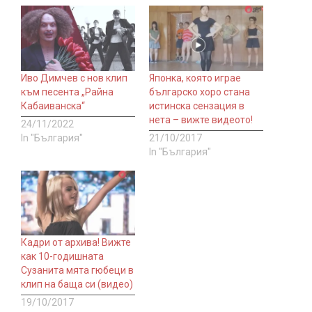
Иво Димчев с нов клип
Японка, която играе
към песента „Райна
българско хоро стана
Кабаиванска“
истинска сензация в
нета – вижте видеото!
24/11/2022
In "България"
21/10/2017
In "България"
Кадри от архива! Вижте
как 10-годишната
Сузанита мята гюбеци в
клип на баща си (видео)
19/10/2017