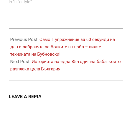
In "Lifestyle"
2017-
09-
Previous Post:
Само 1 упражнение за 60 секунди на
27
ден и забравяте за болките в гърба – вижте
техниката на Бубновски!
Next Post:
Историята на една 85-годишна баба, която
разплака цяла България
LEAVE A REPLY