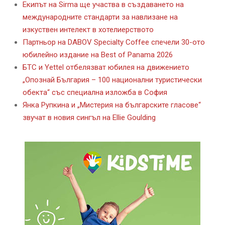
Екипът на Sirma ще участва в създаването на
международните стандарти за навлизане на
изкуствен интелект в хотелиерството
Партньор на DABOV Specialty Coffee спечели 30-ото
юбилейно издание на Best of Panama 2026
БТС и Yettel отбелязват юбилея на движението
„Опознай България – 100 национални туристически
обекта“ със специална изложба в София
Янка Рупкина и „Мистерия на българските гласове“
звучат в новия сингъл на Ellie Goulding