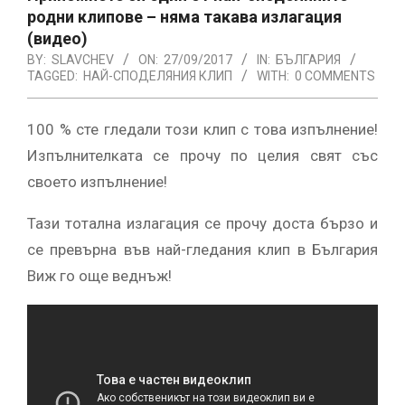
родни клипове – няма такава излагация
(видео)
BY:
SLAVCHEV
ON:
27/09/2017
IN:
БЪЛГАРИЯ
TAGGED:
НАЙ-СПОДЕЛЯНИЯ КЛИП
WITH:
0 COMMENTS
100 % сте гледали този клип с това изпълнение!
Изпълнителката се прочу по целия свят със
своето изпълнение!
Тази тотална излагация се прочу доста бързо и
се превърна във най-гледания клип в България
Виж го още веднъж!