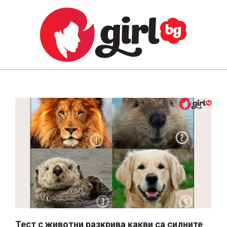
Skip
to
content
GIRL.BG
Primary
Navigation
Menu
Тест с животни разкрива какви са силните