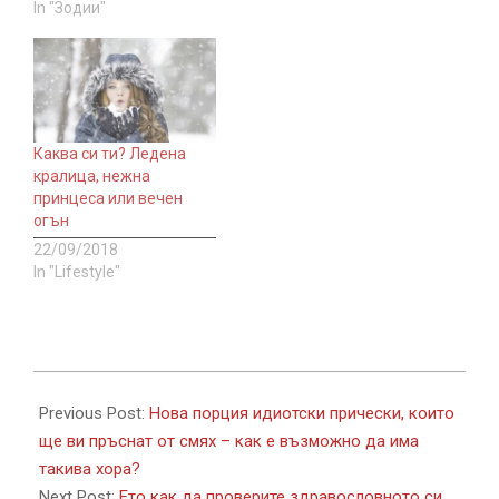
In "Зодии"
Каква си ти? Ледена
кралица, нежна
принцеса или вечен
огън
22/09/2018
In "Lifestyle"
2017-
10-
Previous Post:
Нова порция идиотски прически, които
04
ще ви пръснат от смях – как е възможно да има
такива хора?
Next Post:
Ето как да проверите здравословното си