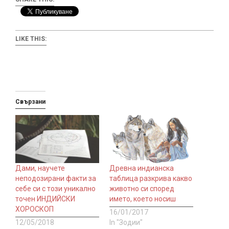
LIKE THIS:
Свързани
Дами, научете
Древна индианска
неподозирани факти за
таблица разкрива какво
себе си с този уникално
животно си според
точен ИНДИЙСКИ
името, което носиш
ХОРОСКОП
16/01/2017
12/05/2018
In "Зодии"