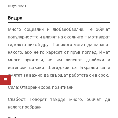
поучават
Видра
Много социални и любвеобвилни. Те обичат
популярността и влияят на околните – мотивират
ги, както никой друг. Понякога могат да наранят
някого, ако не го харесат от пръв поглед. Имат
много приятели, но им липсват дълбоки и
истински връзки. Шегаджии са. Бързаци са и
смятат за важно да свършат работата си в срок.
Сила: Отворени хора, позитивни
Слабост: Говорят твърде много, обичат да
налагат забрани