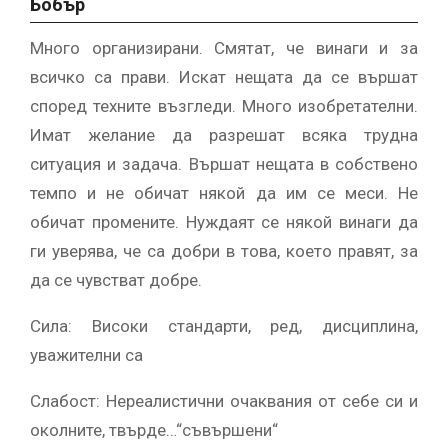
Бобър
Много организирани. Смятат, че винаги и за
всичко са прави. Искат нещата да се вършат
според техните възгледи. Много изобретателни.
Имат желание да разрешат всяка трудна
ситуация и задача. Вършат нещата в собствено
темпо и не обичат някой да им се меси. Не
обичат промените. Нуждаят се някой винаги да
ги уверява, че са добри в това, което правят, за
да се чувстват добре.
Сила: Високи стандарти, ред, дисциплина,
уважителни са
Слабост: Нереалистични очаквания от себе си и
околните, твърде…“съвършени“