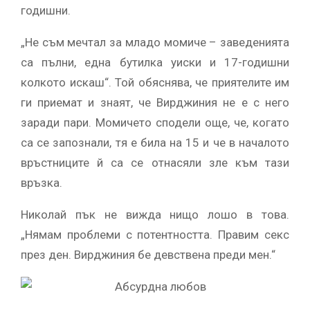
годишни.
„Не съм мечтал за младо момиче – заведенията
са пълни, една бутилка уиски и 17-годишни
колкото искаш“. Той обяснява, че приятелите им
ги приемат и знаят, че Вирджиния не е с него
заради пари. Момичето сподели още, че, когато
са се запознали, тя е била на 15 и че в началото
връстниците й са се отнасяли зле към тази
връзка.
Николай пък не вижда нищо лошо в това.
„Нямам проблеми с потентността. Правим секс
през ден. Вирджиния бе девствена преди мен.“