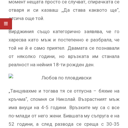
момент нещата просто се случват, спирачката се
отваря и си казваш „Да става каквото ще“,
отсича още той.
Вирджиния също категорично заявява, че го
харесва като мъж и постепенно е разбрала, че
той не й е само приятел. Двамата се познавали
от няколко години, но връзката им станала
реалност на нейния 18-ти рожден ден.
„Танцувахме и тогава тя се отпусна – бяхме на
кръчма“, спомня си Николай. Възрастният мъж
има внуци на 4-5 години. Връзките му са с все
по-млади от него жени. Бившата му съпруга е на
52 години, а след развода се среща с 30-35