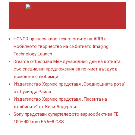
ЛАЙФСТАЙЛ НОВИНИ ОТ KAFENE.BG
HONOR пренася кино технологиите на ARRI в
мобилното творчество на събитието Imaging
Technology Launch
Dreame отбелязва Международния ден на котката
със специални предложения за по-чист въздух в
домовете с любимци
Издателство Хермес представя „Среднощната роза“
от Лусинда Райли
Издателство Хермес представя „Песента на
дълбините“ от Кели Андерсън
Sony представи супертелефото вариообектива FE
100–400 mm F5.6–8 OSS