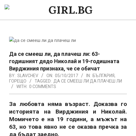
Skip
to
GIRL.BG
content
Primary
Navigation
Menu
Да се смееш ли, да плачеш ли: 63-
годишният дядо Николай и 19-годишната
Вирджиния признаха, че се обичат
BY:
SLAVCHEV
ON:
05/10/2017
IN:
БЪЛГАРИЯ
,
ГОРЕЩО
TAGGED:
ДА СЕ СМЕЕШ ЛИ ДА ПЛАЧЕШ ЛИ
WITH:
0 COMMENTS
За любовта няма възраст. Доказва го
историята на Вирджиния и Николай.
Момичето е на 19 години, а мъжът на
63, но това явно не се оказва пречка за
да бъдат заедно.