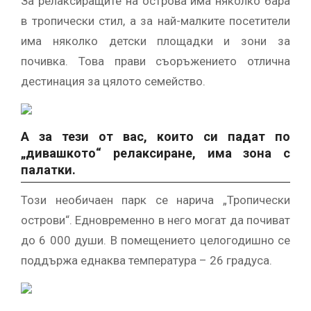
За релаксиращите на острова има няколко бара
в тропически стил, а за най-малките посетители
има няколко детски площадки и зони за
почивка. Това прави съоръжението отлична
дестинация за цялото семейство.
А за тези от вас, които си падат по
„дивашкото“ релаксиране, има зона с
палатки.
Този необичаен парк се нарича „Тропически
острови“. Едновременно в него могат да почиват
до 6 000 души. В помещението целогодишно се
поддържа еднаква температура – 26 градуса.