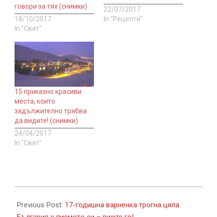
говори за тях (снимки)
22/07/2017
18/10/2017
In "Рецепти"
In "Свят"
15 приказно красиви
места, които
задължително трябва
да видите! (снимки)
24/04/2017
In "Свят"
2017-
10-
Previous Post:
17-годишна варненка трогна цяла
09
България с писмото си – вижте го!