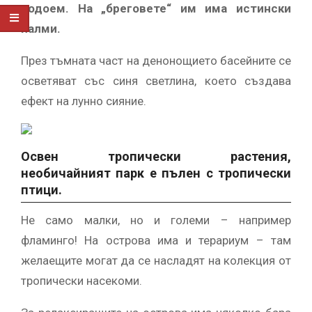
водоем. На „бреговете“ им има истински
палми.
През тъмната част на денонощието басейните се
осветяват със синя светлина, което създава
ефект на лунно сияние.
Освен тропически растения,
необичайният парк е пълен с тропически
птици.
Не само малки, но и големи – например
фламинго! На острова има и терариум – там
желаещите могат да се насладят на колекция от
тропически насекоми.