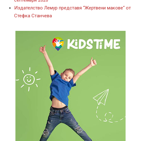
Издателство Лемур представя “Жертвени макове“ от
Стефка Станчева