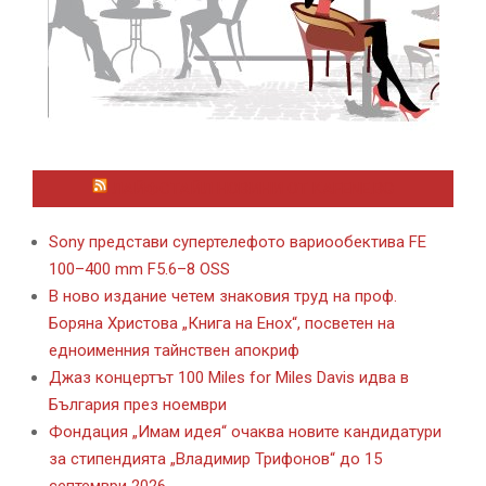
ЛАЙФСТАЙЛ НОВИНИ ОТ KAFENE.BG
Sony представи супертелефото вариообектива FE
100–400 mm F5.6–8 OSS
В ново издание четем знаковия труд на проф.
Боряна Христова „Книга на Енох“, посветен на
едноименния тайнствен апокриф
Джаз концертът 100 Miles for Miles Davis идва в
България през ноември
Фондация „Имам идея“ очаква новите кандидатури
за стипендията „Владимир Трифонов“ до 15
септември 2026