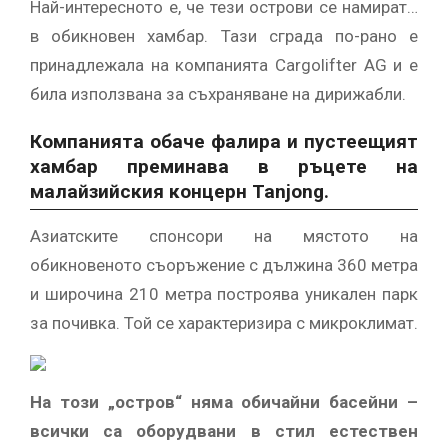
Най-интересното е, че тези острови се намират…
в обикновен хамбар. Тази сграда по-рано е
принадлежала на компанията Cargolifter AG и е
била използвана за съхраняване на дирижабли.
Компанията обаче фалира и пустеещият
хамбар преминава в ръцете на
малайзийския концерн Tanjong.
Азиатските спонсори на мястото на
обикновеното съоръжение с дължина 360 метра
и широчина 210 метра построява уникален парк
за почивка. Той се характеризира с микроклимат.
На този „остров“ няма обичайни басейни –
всички са оборудвани в стил естествен