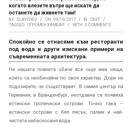
когато влезете вътре ще искате да
останете да живеете там!
BY:
SLAVCHEV
ON:
09/10/2017
IN:
СВЯТ
TAGGED:
ОГРОМЕН ХАМБАР
WITH:
0 COMMENTS
Спокойно се отнасяме към ресторанти
под вода и други изискани примери на
съвременната архитектура.
На нашата планета обаче все още има неща,
които са необичайни по своя характер. Дори не
подозирате, че съществуват. В самия център на
Германия, в Бранденбург, неотдавна се появиха
истински тропически острови. Точно така –
истински острови с бял пясък, палми и най-
чистата небесносиня вода.