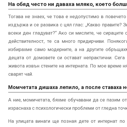
На обяд често ни даваха мляко, което болш
Тогава не знаех, че това е недопустимо в повечето
издържа и се развика с цял глас: „Какво правите? Зн
всеки ден гладуват?“ Ако си мислите, че сираците
действителност, те са много придирчиви. Поняког
избирахме само модерните, а на другите обръщахм
децата от домовете си остават непрактични. Сега 
живота извън стените на интерната. По мое време ня
сварят чай.
Момчетата дишаха лепило, а после ставаха не
А ние, момичетата, бяхме обучавани да се пазим о
израснаха с психологически проблеми от гледна точ
На улицата винаги ще позная дете от интернат по н