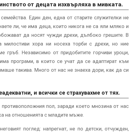
инството от децата изхвърляха в мивката.
 семейства. Един ден, една от старите служителки не
аете ли, че има деца, които никога не са яли мляко и
 обожават да носят чужди дрехи, дълбоко грешите. В
а милостиви хора ни носеха торби с дрехи, но ние
е гръб. Независимо от придобитите горчиви уроци,
има програми, в които се учат да се адаптират към
маше такива. Много от нас не знаеха дори, как да си
адекватни, и всички се страхувахме от тях.
т противоположния пол, заради което мнозина от нас
ка на отношенията с младите мъже.
еговият поглед: напрегнат, не по детски, отчужден,