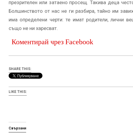
презрителен или затаено просещ. Такива деца често
Болшинството от нас не ги разбира, тайно им зави
има определени черти: те имат родители, лични ве
също не ни харесват.
Коментирай чрез Facebook
SHARE THIS:
LIKE THIS:
Свързани