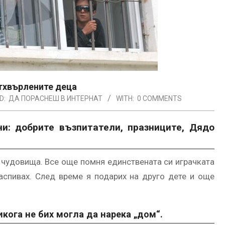
отхвърлените деца
D:
ДА ПОРАСНЕШ В ИНТЕРНАТ
WITH:
0 COMMENTS
: добрите възпитатели, празниците, Дядо
 чудовища. Все още помня единствената си играчката
аспивах. След време я подарих на друго дете и още
икога не бих могла да нарека „дом“.