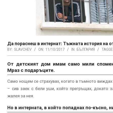
Да пораснеш в интернат: Тъжната история на 
BY:
SLAVCHEV
ON:
11/10/2017
IN:
БЪЛГАРИЯ
TAGGE
От детският дом имам само мили спомени
Мраз с подаръците.
Само нощем се страхувах, когато в тъмното виждах
– сив заек с бели уши, който прегръщах, докато з
жалея за нея.
Но в интерната, в който попаднах по-късно, н