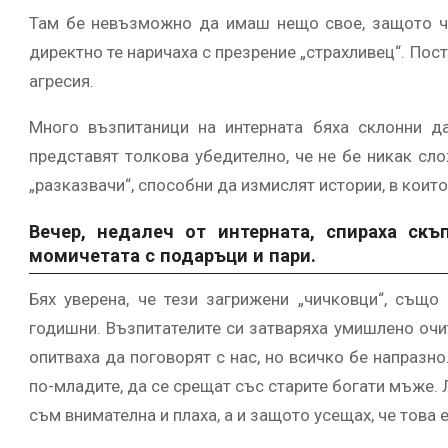
Там бе невъзможно да имаш нещо свое, защото че
директно те наричаха с презрение „страхливец“. По
агресия.
Много възпитаници на интерната бяха склонни д
представят толкова убедително, че не бе никак сл
„разказвачи“, способни да измислят истории, в коит
Вечер, недалеч от интерната, спираха ск
момичетата с подаръци и пари.
Бях уверена, че тези загрижени „чичковци“, също
годишни. Възпитателите си затваряха умишлено очи
опитваха да поговорят с нас, но всичко бе напразн
по-младите, да се срещат със старите богати мъже. 
съм внимателна и плаха, а и защото усещах, че това