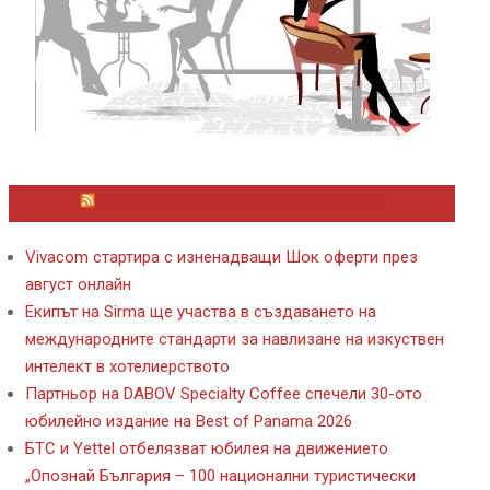
ЛАЙФСТАЙЛ НОВИНИ ОТ KAFENE.BG
Vivacom стартира с изненадващи Шок оферти през
август онлайн
Екипът на Sirma ще участва в създаването на
международните стандарти за навлизане на изкуствен
интелект в хотелиерството
Партньор на DABOV Specialty Coffee спечели 30-ото
юбилейно издание на Best of Panama 2026
БТС и Yettel отбелязват юбилея на движението
„Опознай България – 100 национални туристически