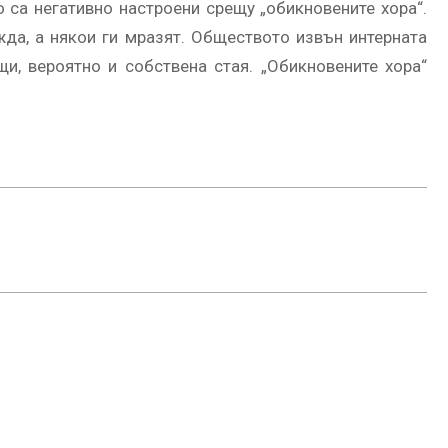
 са негативно настроени срещу „обикновените хора“.
жда, а някои ги мразят. Обществото извън интерната
щи, вероятно и собствена стая. „Обикновените хора“