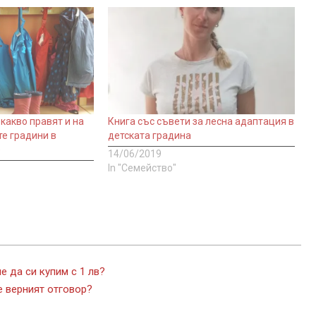
какво правят и на
Книга със съвети за лесна адаптация в
те градини в
детската градина
)
14/06/2019
In "Семейство"
 да си купим с 1 лв?
е верният отговор?