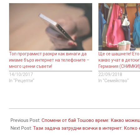
Топ програмист разкри как винаги да
Ще се шашнете! Ето 
имаме бърз интернет на телефоните –
какво учат в детски
много ценни съвети!
Германия (СНИМКИ
14/10/2017
22/09/2018
In "Рецепти"
In "Семейство"
2017-
10-
Previous Post:
Спомени от бай Тошово време: Какво можеше
11
Next Post:
Тази задача затрудни всички в интернет: Колко 