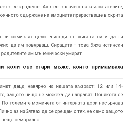
сто се крадеше. Ако се оплачеш на възпитателите,
стоянното сдържане на емоциите прерастваше в скрита
а си измислят цели епизоди от живота си и да ги
ожно да им повярваш. Сираците – това бяха истински
о родителите им мъченически умират.
ъпи коли със стари мъже, които примамваха
 имат деца, навярно на нашата възраст: 12 или 14-
те, защото нищо не можеха да направят. Понякога се
о. По-големите момичета от интерната дори насърчава
Лично аз избягвах да се срещам с тях, не само защото
 е нещо неморално.