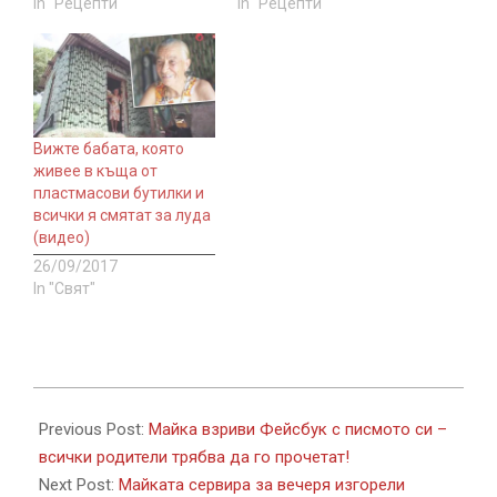
In "Рецепти"
In "Рецепти"
Вижте бабата, която
живее в къща от
пластмасови бутилки и
всички я смятат за луда
(видео)
26/09/2017
In "Свят"
2017-
10-
Previous Post:
Майка взриви Фейсбук с писмото си –
14
всички родители трябва да го прочетат!
Next Post:
Майката сервира за вечеря изгорели