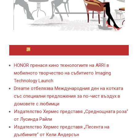
ЛАЙФСТАЙЛ НОВИНИ ОТ KAFENE.BG
HONOR пренася кино технологиите на ARRI в
мобилното творчество на събитието Imaging
Technology Launch
Dreame отбелязва Международния ден на котката
със специални предложения за по-чист въздух в
домовете с любимци
Издателство Хермес представя „Среднощната роза“
от Лусинда Райли
Издателство Хермес представя „Песента на
дълбините“ от Кели Андерсън