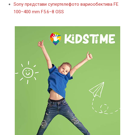
Sony представи супертелефото вариообектива FE
100–400 mm F5.6–8 OSS