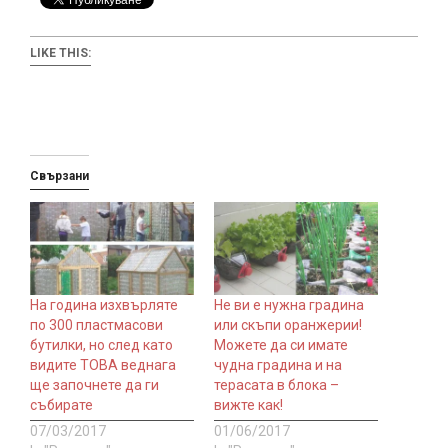
LIKE THIS:
Свързани
На година изхвърляте
Не ви е нужна градина
по 300 пластмасови
или скъпи оранжерии!
бутилки, но след като
Можете да си имате
видите ТОВА веднага
чудна градина и на
ще започнете да ги
терасата в блока –
събирате
вижте как!
07/03/2017
01/06/2017