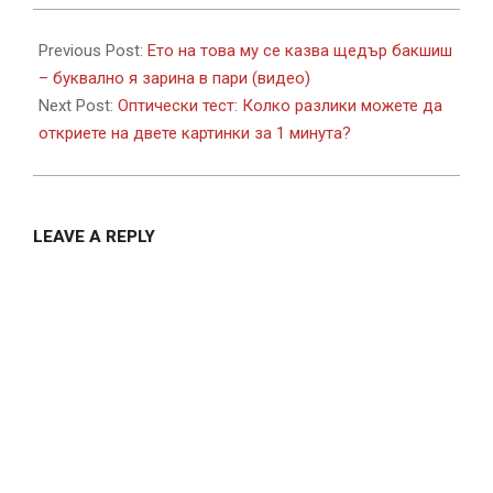
2017-
10-
Previous Post:
Ето на това му се казва щедър бакшиш
16
– буквално я зарина в пари (видео)
Next Post:
Оптически тест: Колко разлики можете да
откриете на двете картинки за 1 минута?
LEAVE A REPLY