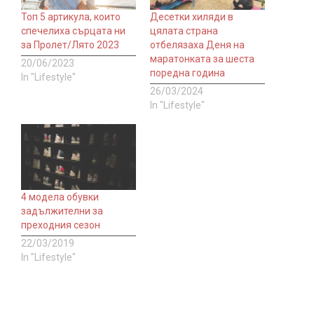
Топ 5 артикула, които
Десетки хиляди в
спечелиха сърцата ни
цялата страна
за Пролет/Лято 2023
отбелязаха Деня на
маратонката за шеста
20/06/2023
поредна година
In "Lifestyle"
26/03/2024
In "Lifestyle"
4 модела обувки
задължителни за
преходния сезон
22/03/2019
In "Lifestyle"