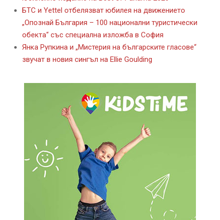
БТС и Yettel отбелязват юбилея на движението
„Опознай България – 100 национални туристически
обекта“ със специална изложба в София
Янка Рупкина и „Мистерия на българските гласове“
звучат в новия сингъл на Ellie Goulding