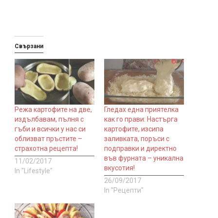
Свързани
Режа картофите на две,
Гледах една приятелка
издълбавам, пълня с
как го прави: Настърга
гъби и всички у нас си
картофите, изсипа
облизват пръстите –
заливката, поръси с
страхотна рецепта!
подправки и директно
във фурната – уникална
11/02/2017
вкусотия!
In "Lifestyle"
26/09/2017
In "Рецепти"