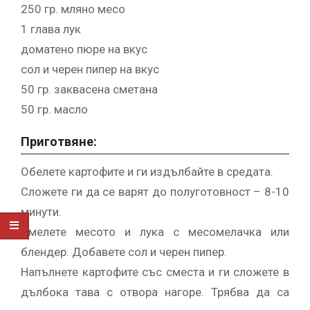
250 гр. мляно месо
1 глава лук
доматено пюре на вкус
сол и черен пипер на вкус
50 гр. заквасена сметана
50 гр. масло
Приготвяне:
Обелете картофите и ги издълбайте в средата.
Сложете ги да се варят до полуготовност – 8-10
минути.
Смелете месото и лука с месомелачка или
блендер. Добавете сол и черен пипер.
Напълнете картофите със сместа и ги сложете в
дълбока тава с отвора нагоре. Трябва да са