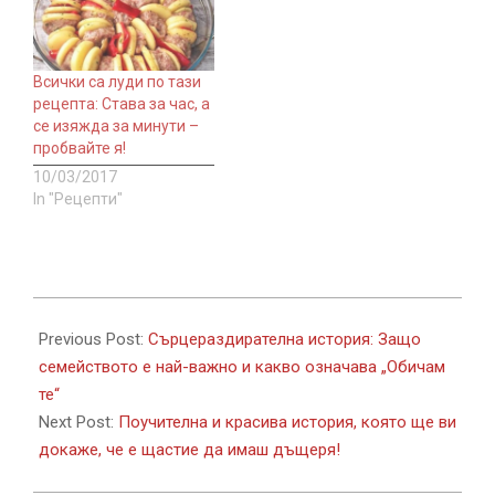
Всички са луди по тази
рецепта: Става за час, а
се изяжда за минути –
пробвайте я!
10/03/2017
In "Рецепти"
2017-
10-
Previous Post:
Сърцераздирателна история: Защо
23
семейството е най-важно и какво означава „Обичам
те“
Next Post:
Поучителна и красива история, която ще ви
докаже, че е щастие да имаш дъщеря!