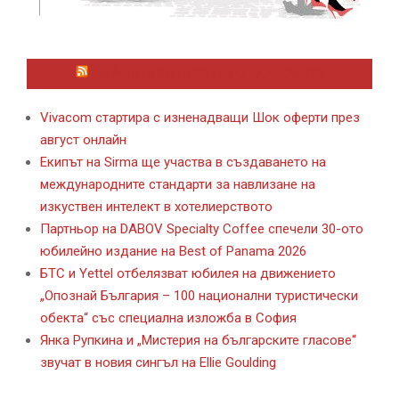
ЛАЙФСТАЙЛ НОВИНИ ОТ KAFENE.BG
Vivacom стартира с изненадващи Шок оферти през
август онлайн
Екипът на Sirma ще участва в създаването на
международните стандарти за навлизане на
изкуствен интелект в хотелиерството
Партньор на DABOV Specialty Coffee спечели 30-ото
юбилейно издание на Best of Panama 2026
БТС и Yettel отбелязват юбилея на движението
„Опознай България – 100 национални туристически
обекта“ със специална изложба в София
Янка Рупкина и „Мистерия на българските гласове“
звучат в новия сингъл на Ellie Goulding