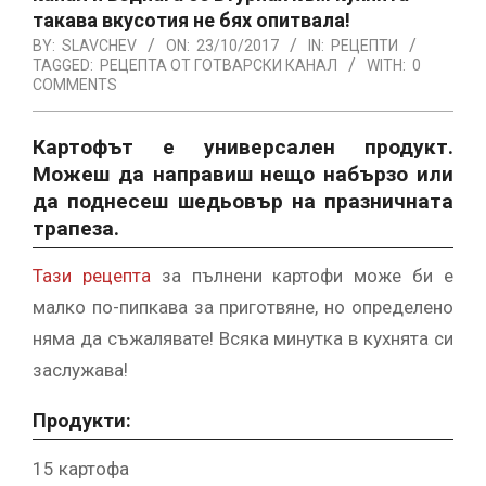
такава вкусотия не бях опитвала!
BY:
SLAVCHEV
ON:
23/10/2017
IN:
РЕЦЕПТИ
TAGGED:
РЕЦЕПТА ОТ ГОТВАРСКИ КАНАЛ
WITH:
0
COMMENTS
Картофът е универсален продукт.
Можеш да направиш нещо набързо или
да поднесеш шедьовър на празничната
трапеза.
Тази рецепта
за пълнени картофи може би е
малко по-пипкава за приготвяне, но определено
няма да съжалявате! Всяка минутка в кухнята си
заслужава!
Продукти:
15 картофа