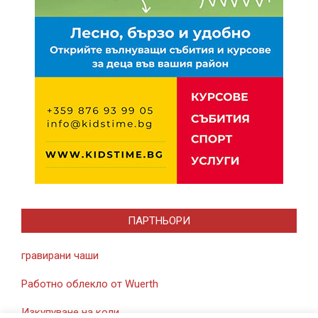
ПАРТНЬОРИ
гравирани чаши
Работно облекло от Wuerth
Изкупуване на коли