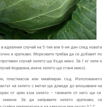
 в идеалния случай на 5-тия или 6-ия ден след новата
сочно и хрупкаво. Морковите трябва да се добавят по
 противен случай зелето ще бъде меко. За 1 кг зеле е
лучай йодирана, иначе зелето ще стане меко).
н, пластмасов или емайлиран съд. Използването
тактът на зелето с метал ще доведе до влошаване на
орен от хрян към зелето – танините от него ще се
омекне. За да направите зелето хрупкаво, се
 стайна температура и да завърши при около 0 ° С.