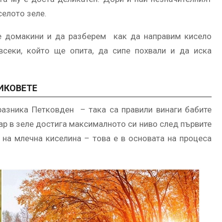
селото зеле.
е домакини и да разберем как да направим кисело
всеки, който ще опита, да сипе похвали и да иска
РИКОВЕТЕ
разника Петковден – така са правили винаги бабите
ар в зеле достига максималното си ниво след първите
 на млечна киселина – това е в основата на процеса