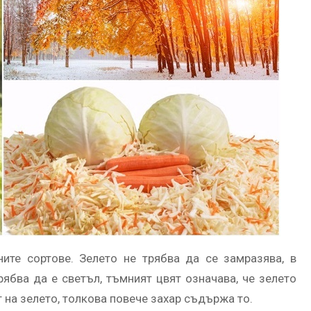
ите сортове. Зелето не трябва да се замразява, в
ябва да е светъл, тъмният цвят означава, че зелето
т на зелето, толкова повече захар съдържа то.