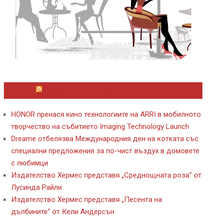
ЛАЙФСТАЙЛ НОВИНИ ОТ KAFENE.BG
HONOR пренася кино технологиите на ARRI в мобилното
творчество на събитието Imaging Technology Launch
Dreame отбелязва Международния ден на котката със
специални предложения за по-чист въздух в домовете
с любимци
Издателство Хермес представя „Среднощната роза“ от
Лусинда Райли
Издателство Хермес представя „Песента на
дълбините“ от Кели Андерсън