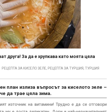
ат друга! За да е хрупкава като моята цяла
:
РЕЦЕПТА ЗА КИСЕЛО ЗЕЛЕ
,
РЕЦЕПТА ЗА ТУРШИЯ
,
ТУРШИЯ
ен план излиза въпросът за киселото зеле –
 че да трае цяла зима.
ият източник на витамини! Трудно е да се отговори
а му е доста деликатен. Дори и най-незначителният