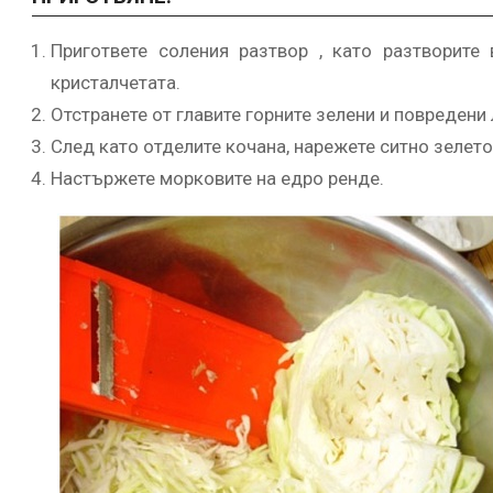
Пригответе соления разтвор , като разтворите
кристалчетата.
Отстранете от главите горните зелени и повредени 
След като отделите кочана, нарежете ситно зелето 
Настържете морковите на едро ренде.