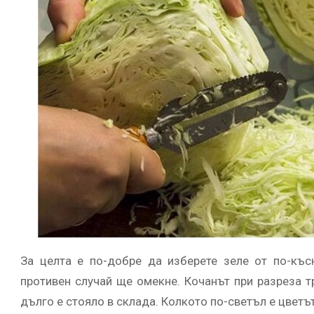
За целта е по-добре да изберете зеле от по-късн
противен случай ще омекне. Кочанът при разреза тр
дълго е стояло в склада. Колкото по-светъл е цветъ