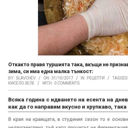
Откакто правя туршията така, вкъщи не признав
зима, си има една малка тънкост:
BY:
SLAVCHEV
ON:
31/10/2017
IN:
РЕЦЕПТИ
TAGGED
КИСЕЛО ЗЕЛЕ
WITH:
0 COMMENTS
Всяка година с идването на есента на днев
как да го направим вкусно и хрупкаво, така
В края на краищата, в студения сезон то е основн
недвусмислено, тъй като процесът на ферментацият