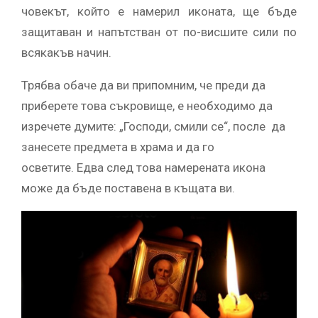
човекът, който е намерил иконата, ще бъде
защитаван и напътстван от по-висшите сили по
всякакъв начин.
Трябва обаче да ви припомним, че преди да
приберете това съкровище, е необходимо да
изречете думите: „Господи, смили се“, после да
занесете предмета в храма и да го
осветите. Едва след това намерената икона
може да бъде поставена в къщата ви.