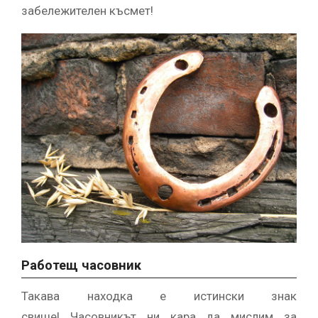
забележителен късмет!
Работещ часовник
Такава находка е истински знак
свише! Часовникът ни кара да мислим за