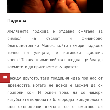
Подкова
Желязната подкова е отдавна смятана за
символ на късмет и финансово
благосъстояние. Човек, който намери подкова
точно на улицата, е истински щастлив
човек! Такава късметлийска находка трябва да
вземете и да приковете към вратата.
Между другото, тази традиция идва при нас от
древността, когато не всеки е можел да си
позволи кон. И освен това, да се намери
изгубената подкова на благороден кон, украсена
със скъпоценни камъни, се е смятало за