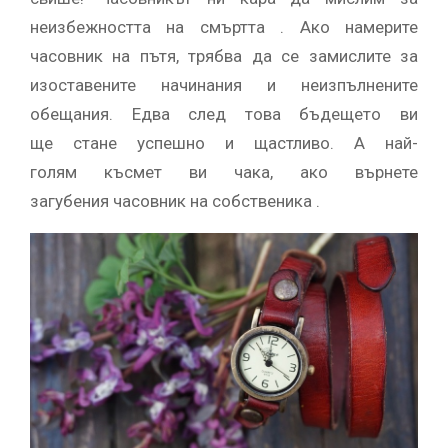
неизбежността на смъртта . Ако намерите
часовник на пътя, трябва да се замислите за
изоставените начинания и неизпълнените
обещания. Едва след това бъдещето ви
ще стане успешно и щастливо. А най-
голям късмет ви чака, ако върнете
загубения часовник на собственика .