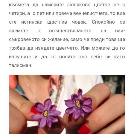
късмета да намерите люляково цветче не с
четири, а с пет или повече венчелистчета, то вие
сте истински щастлив човек. Спокойно се
заемете с осъществяването на най-
съкровеното си желание, само че преди това ще
трябва да изядете цветчето. Или можете да го
изсушите и да го носите със себе си като
талисман.