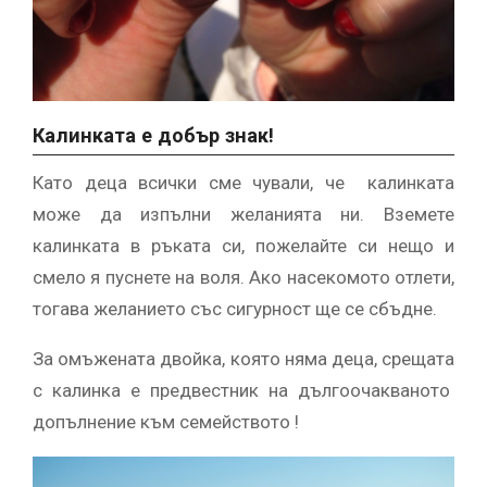
Калинката е добър знак!
Като деца всички сме чували, че калинката
може да изпълни желанията ни. Вземете
калинката в ръката си, пожелайте си нещо и
смело я пуснете на воля. Ако насекомото отлети,
тогава желанието със сигурност ще се сбъдне.
За омъжената двойка, която няма деца, срещата
с калинка е предвестник на дългоочакваното
допълнение към семейството !