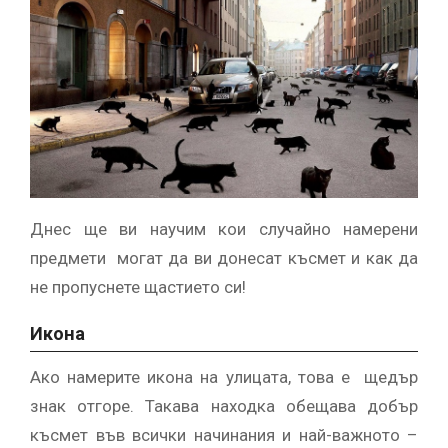
Днес ще ви научим кои случайно намерени
предмети могат да ви донесат късмет и как да
не пропуснете щастието си!
Икона
Ако намерите икона на улицата, това е щедър
знак отгоре. Такава находка обещава добър
късмет във всички начинания и най-важното –