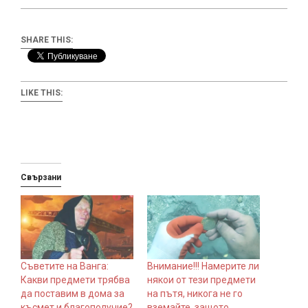
SHARE THIS:
LIKE THIS:
Свързани
Съветите на Ванга:
Внимание!!! Намерите ли
Какви предмети трябва
някои от тези предмети
да поставим в дома за
на пътя, никога не го
късмет и благополучие?
вземайте, защото…