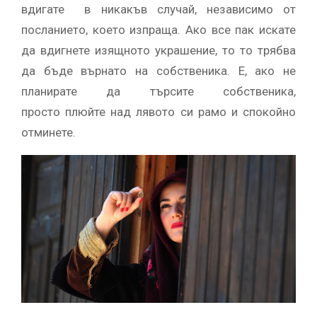
вдигате в никакъв случай, независимо от
посланието, което изпраща. Ако все пак искате
да вдигнете изящното украшение, то то трябва
да бъде върнато на собственика. Е, ако не
планирате да търсите собственика,
просто плюйте над лявото си рамо и спокойно
отминете.