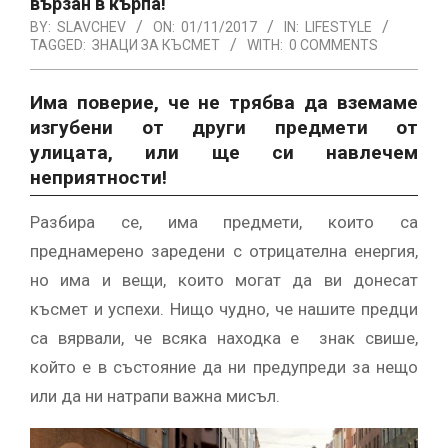
вързан в кърпа!
BY:
SLAVCHEV
ON:
01/11/2017
IN:
LIFESTYLE
TAGGED:
ЗНАЦИ ЗА КЪСМЕТ
WITH:
0 COMMENTS
Има поверие, че не трябва да вземаме
изгубени от други предмети от
улицата, или ще си навлечем
неприятности!
Разбира се, има предмети, които са
преднамерено заредени с отрицателна енергия,
но има и вещи, които могат да ви донесат
късмет и успехи. Нищо чудно, че нашите предци
са вярвали, че всяка находка е знак свише,
който е в състояние да ни предупреди за нещо
или да ни натрапи важна мисъл.