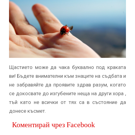
Щастието може да чака буквално под краката
ви! Бъдете внимателни към знаците на съдбата и
не забравяйте да проявите здрав разум, когато
се докосвате до изгубените неща на други хора ,
тъй като не всички от тях са в състояние да
донесе късмет.
Коментирай чрез Facebook