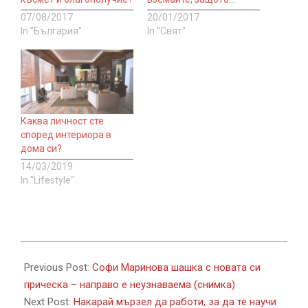
07/08/2017
20/01/2017
In "България"
In "Свят"
Каква личност сте
според интериора в
дома си?
14/03/2019
In "Lifestyle"
2017-
11-
Previous Post:
Софи Маринова шашка с новата си
01
прическа – направо е неузнаваема (снимка)
Next Post:
Накарай мързел да работи, за да те научи