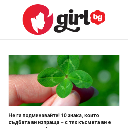
Skip
to
content
GIRL.BG
Primary
Navigation
Menu
Не ги подминавайте! 10 знака, които
съдбата ви изпраща – с тях късмета ви е