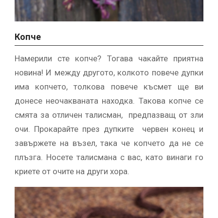
Копче
Намерили сте копче? Тогава чакайте приятна
новина! И между другото, колкото повече дупки
има копчето, толкова повече късмет ще ви
донесе неочакваната находка. Такова копче се
смята за отличен талисман, предпазващ от зли
очи. Прокарайте през дупките червен конец и
завържете на възел, така че копчето да не се
плъзга. Носете талисмана с вас, като винаги го
криете от очите на други хора.