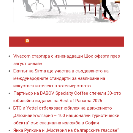
ЛАЙФСТАЙЛ НОВИНИ ОТ KAFENE.BG
Vivacom стартира с изненадващи Шок оферти през
август онлайн
Екипът на Sirma ще участва в създаването на
международните стандарти за навлизане на
изкуствен интелект в хотелиерството
Партньор на DABOV Specialty Coffee спечели 30-ото
юбилейно издание на Best of Panama 2026
БТС и Yettel отбелязват юбилея на движението
„Опознай България – 100 национални туристически
обекта“ със специална изложба в София
Янка Рупкина и „Мистерия на българските гласове“